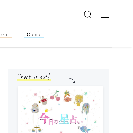
ment
Comic
Check it out!
モ
方
ー