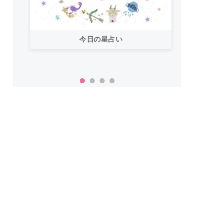
今日の星占い
「お
い！