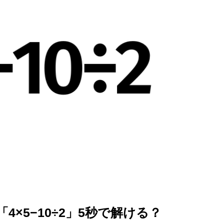
を徹底解説
×5−10÷2」5秒で解ける？