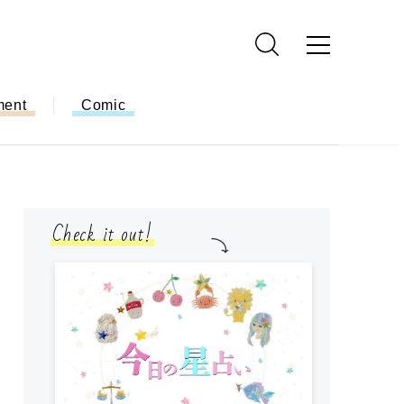
ment
Comic
Check it out!
モ
方
ー