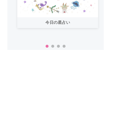
今日の星占い
「お
い！