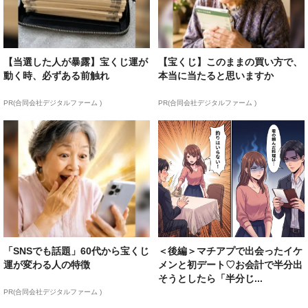
【当選した人が暴露】宝くじ運が
【宝くじ】このままの買い方で、
動く時、必ずある前触れ
本当に当たると思いますか
PR(合同会社デジタルファーム )
PR(合同会社デジタルファーム )
「SNSでも話題」60代から宝くじ
＜後編＞マチアプで出会ったイケ
運が変わる人の特徴
メンと初デート♡お会計で半分出
そうとしたら「半分じ...
PR(合同会社デジタルファーム )