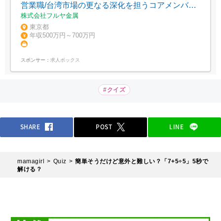
営業職/台湾市場の更なる深化を担うコアメンバー/
年休125日/年収600万～780万円/世界シェアトップ
株式会社フルヤ金属
クラス製品を扱うグローバル営業
東京都
年収500万円～700万円
スポンサー：
求人ボックス
#クイズ
SHARE
POST
LINE
mamagirl
Quiz
簡単そうだけど意外と難しい？「7+5÷5」5秒で
解ける？