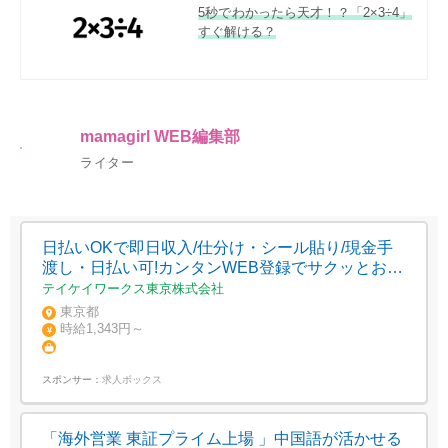
5秒でわかったら天才！？「2×3÷4」
すぐ解ける？
mamagirl WEB編集部
ライター
日払いOKで即日収入/仕分け・シール貼り/現金手
渡し・日払い可!カンタンWEB登録でサクッとお小
遣い稼ぎ/東京都/多摩市
テイケイワークス東京株式会社
東京都
時給1,343円～
スポンサー：
求人ボックス
「海外営業 東証プライム上場 」中国語が活かせる