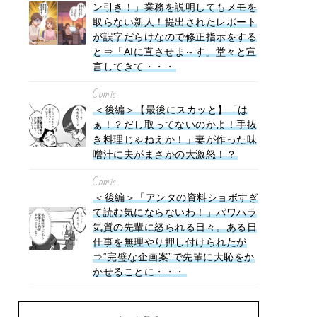
ン引き！」業務を説明してもメモを
取らない新人！提出されたレポート
が誤字だらけなので修正指示をする
と⇒「AIに直させま～す」堂々と宣
言してきて・・・
Comic
＜後編＞【最後にスカッと】「は
ぁ！？だし取ってないのかよ！手抜
き料理じゃねえか！」妻が作った味
噌汁に夫がまさかの大激怒！？
Comic
＜後編＞「アンタの資料ショボすぎ
て読む気にならないわ！」パワハラ
気質の先輩に怒られる日々。ある日
仕事を無理やり押し付けられたが
⇒“完璧な企画案”で先輩に大恥をか
かせることに・・・