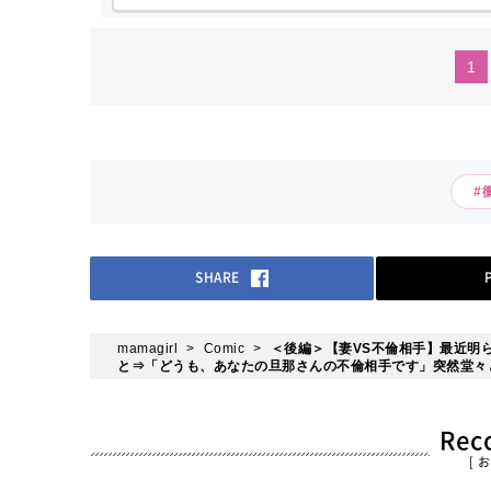
手当> 該当者のみ早出残業...
1
#
SHARE
mamagirl
Comic
＜後編＞【妻VS不倫相手】最近明
と⇒「どうも、あなたの旦那さんの不倫相手です」突然堂々
Re
[ 