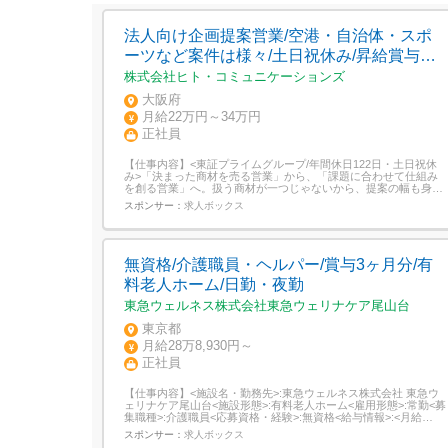
法人向け企画提案営業/空港・自治体・スポ
ーツなど案件は様々/土日祝休み/昇給賞与あ
り/年休122日
株式会社ヒト・コミュニケーションズ
大阪府
月給22万円～34万円
正社員
【仕事内容】<東証プライムグループ/年間休日122日・土日祝休
み>「決まった商材を売る営業」から、「課題に合わせて仕組み
を創る営業」へ。扱う商材が一つじゃないから、提案の幅も身に
つく経験も広がる。空港運営や自治体、プロスポーツチームなど
スポンサー：
求人ボックス
多彩な案件で課題解決に挑む、企画提案営業です。 営業としての
市場価値を広げる仕事 自社商材にとらわれない、真の課題解決営
業へ/空港運営...
無資格/介護職員・ヘルパー/賞与3ヶ月分/有
料老人ホーム/日勤・夜勤
東急ウェルネス株式会社東急ウェリナケア尾山台
東京都
月給28万8,930円～
正社員
【仕事内容】<施設名・勤務先>:東急ウェルネス株式会社 東急ウ
ェリナケア尾山台<施設形態>:有料老人ホーム<雇用形態>:常勤<募
集職種>:介護職員<応募資格・経験>:無資格<給与情報>:<月給
>288,930円- 残業5時間分、夜勤手当(5,000円/回×月4回)、処遇改
スポンサー：
求人ボックス
善加算手当、東京都居住支援手当を含む 経験・年齢考慮<その他