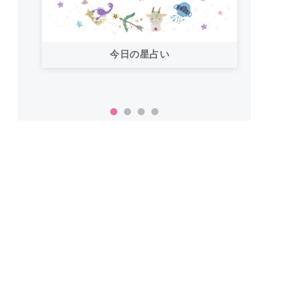
今日の星占い
「お
い！