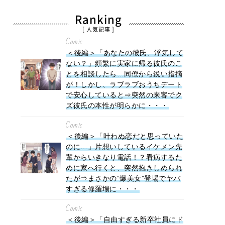
Ranking
[ 人気記事 ]
Comic
＜後編＞「あなたの彼氏、浮気して
ない？」頻繁に実家に帰る彼氏のこ
とを相談したら…同僚から鋭い指摘
が！しかし、ラブラブおうちデート
で安心していると⇒突然の来客でク
ズ彼氏の本性が明らかに・・・
Comic
＜後編＞「叶わぬ恋だと思っていた
のに…」片想いしているイケメン先
輩からいきなり電話！？看病するた
めに家へ行くと、突然抱きしめられ
たが⇒まさかの“爆美女”登場でヤバ
すぎる修羅場に・・・
Comic
＜後編＞「自由すぎる新卒社員にド