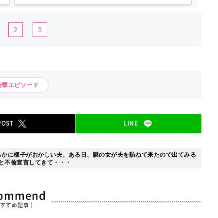
ェック・原材料規格書・配合表の確認、原材料表示の整合性チェ
ック・食品表示...
2
3
衝撃エピソード
POST
LINE
らかに様子がおかしい夫。ある日、謎の女が夫を訪ねて来たので出てみる
と不倫宣言してきて・・・
commend
おすすめ記事 ]