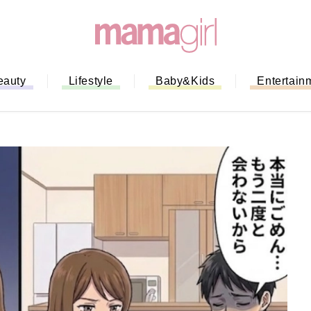
eauty
Lifestyle
Baby&Kids
Entertain
「もう行列に並ばない！」ミスドの
バイルオーダー完全ガイド｜支払い
法から受け取り方までネットオーダ