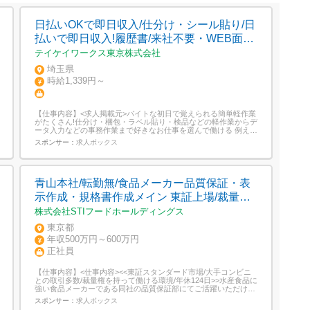
日払いOKで即日収入/仕分け・シール貼り/日
払いで即日収入!履歴書/来社不要・WEB面接
OK 簡単オンライン登録/埼玉県/戸田市
テイケイワークス東京株式会社
埼玉県
時給1,339円～
【仕事内容】<求人掲載元>バイトな初日で覚えられる簡単軽作業
がたくさん!仕分け・梱包・ラベル貼り・検品などの軽作業からデ
ータ入力などの事務作業まで好きなお仕事を選んで働ける 例えば
こんなお仕事/・化粧品のピッキング・印刷物の封入、ラベル貼
スポンサー：
求人ボックス
り・デパートギフト商品包装・トレカのピッキング・アイスやチ
ョコレートのセット組み・通販商品の入出荷・フォークリフト・
データ入力...
青山本社/転勤無/食品メーカー品質保証・表
示作成・規格書作成メイン 東証上場/裁量大/
残業20h/食品系品質保証・監査
株式会社STIフードホールディングス
東京都
年収500万円～600万円
正社員
【仕事内容】<仕事内容><<東証スタンダード市場/大手コンビニ
との取引多数/裁量権を持って働ける環境/年休124日>>水産食品に
強い食品メーカーである同社の品質保証部にてご活躍いただける
方を募集致します。 業務内容:品質保証業務全般を担当いただき
スポンサー：
求人ボックス
ます。<詳細>・商品表示(食品表示ラベル)の作成・確認・法令チ