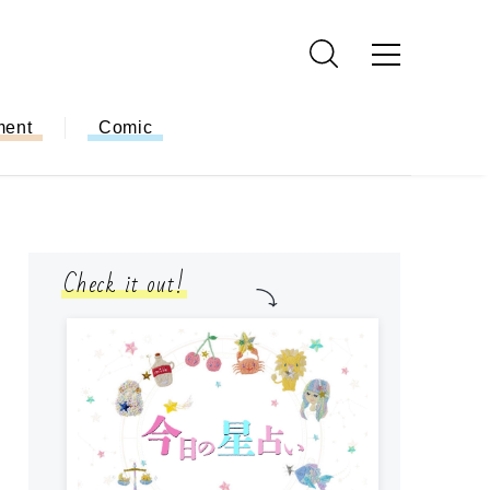
ment
Comic
Check it out!
モ
方
ー