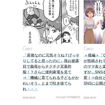
Comic
Comic
「産後なのに元気そうね？げっそ
＜後編＞「
りしてると思ったのに」孫お披露
が投稿され
目で義母からチクチク言葉炸
のママ友と
裂！？さらに便利家電を見て
ずが…SNS
⇒「機械に育てられる子どもがか
変！⇒自分
わいそう」とまで吐き捨てら
SNSに公開
れ・・・
mamagirl WEB編集部
2026.08.06
2026.08.07