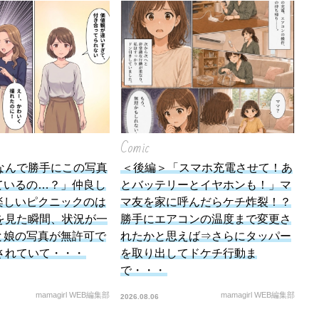
Comic
なんで勝手にこの写真
＜後編＞「スマホ充電させて！あ
ているの…？」仲良し
とバッテリーとイヤホンも！」マ
楽しいピクニックのは
マ友を家に呼んだらケチ炸裂！？
を見た瞬間、状況が一
勝手にエアコンの温度まで変更さ
と娘の写真が無許可で
れたかと思えば⇒さらにタッパー
されていて・・・
を取り出してドケチ行動ま
で・・・
mamagirl WEB編集部
mamagirl WEB編集部
2026.08.06