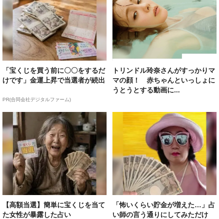
「宝くじを買う前に〇〇をするだ
トリンドル玲奈さんがすっかりマ
けです」金運上昇で当選者が続出
マの顔！ 赤ちゃんといっしょに
うとうとする動画に...
PR(合同会社デジタルファーム)
【高額当選】簡単に宝くじを当て
「怖いくらい貯金が増えた…」占
た女性が暴露した占い
い師の言う通りにしてみただけ