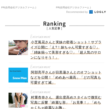
PR(合同会社デジタルファーム )
PR(合同会社デジタルファーム )
Recommended by
Ranking
[ 人気記事 ]
Entertainment
小芝風花さんと実妹の密着ショット！サプラ
イズ公開に「え?！妹ちゃん可愛すぎる♡」
「姉妹揃って美形すぎる♡」「超人気のサロ
ンになりそう！」
Entertainment
阿部亮平さんが目黒蓮さんとのオフショット
などを公開！「めめあべ最高」「どの写真も
可愛すぎて滅」
Entertainment
村重杏奈さん、露出度高めスタイルで微笑む
写真に反響「綺麗な形」「お見事！」「めち
ゃくちゃ綺麗なお胸」