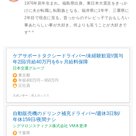
1976年辰年生まれ。福島県出身。東日本大震災をきっか
けに夫が転職し転勤族となる。福井県に1年半、三重県に
2年目で現在に至る。昔っからのテレビっ子でおもしろい
事あたらしい事が大好き。何よりも笑うことが大好きで
す^ ^
ケアサポートタクシードライバー/未経験歓迎!/賞与
年2回/月給40万円を6ヶ月給料保障
日本交通グループ
東京都
年収400万円～950万円
正社員
スポンサー：
求人ボックス
自動販売機のドリンク補充ドライバー/週休3日制/
年休159日/夜間ナシ
シグマロジスティクス株式会社 VM木更津
千葉県