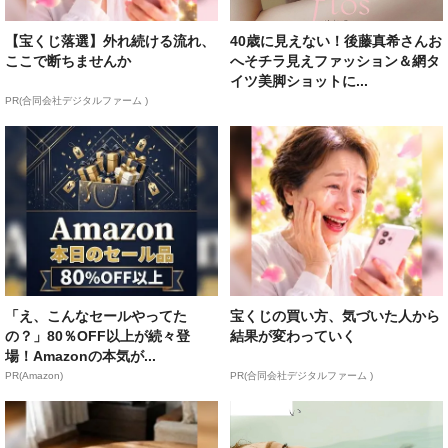
【宝くじ落選】外れ続ける流れ、
40歳に見えない！後藤真希さんお
ここで断ちませんか
へそチラ見えファッション＆網タ
イツ美脚ショットに...
PR(合同会社デジタルファーム )
「え、こんなセールやってた
宝くじの買い方、気づいた人から
の？」80％OFF以上が続々登
結果が変わっていく
場！Amazonの本気が...
PR(Amazon)
PR(合同会社デジタルファーム )