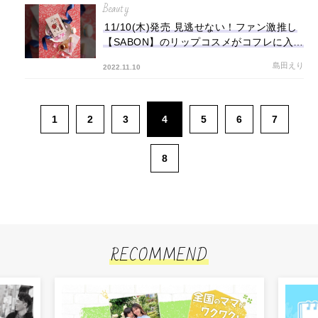
Beauty
11/10(木)発売 見逃せない！ファン激推し
【SABON】のリップコスメがコフレに入っ
て登場♡
島田えり
2022.11.10
1
2
3
4
5
6
7
8
RECOMMEND