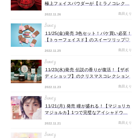
極上フェイスパウダーが【ミラノコレクシ
ョン】から登場
島田えり
2022.11.26
Beauty
11/25(金)発売 3色セット！パケ買い必至！
【トゥーフェイスド】のスイーツリップ♡
島田えり
2022.11.25
Beauty
11/23(水)発売 伝説の香りが復活！【ザボ
ディショップ】のクリスマスコレクション
島田えり
2022.11.23
Beauty
11/21(月) 発売 瞳が盛れる！【マジョリカ
マジョルカ】1つで完璧なアイシャドウパ
レット
島田えり
2022.11.21
Beauty