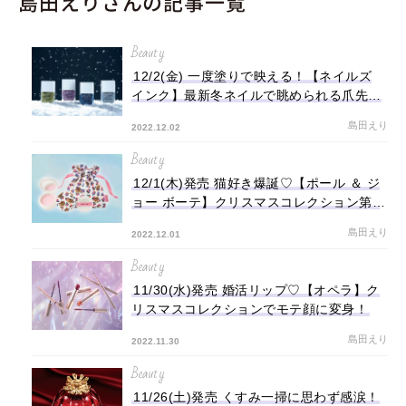
島田えりさんの記事一覧
Beauty
12/2(金) 一度塗りで映える！【ネイルズ
インク】最新冬ネイルで眺められる爪先に
♡
島田えり
2022.12.02
Beauty
12/1(木)発売 猫好き爆誕♡【ポール ＆ ジ
ョー ボーテ】クリスマスコレクション第2
弾
島田えり
2022.12.01
Beauty
11/30(水)発売 婚活リップ♡【オペラ】ク
リスマスコレクションでモテ顔に変身！
島田えり
2022.11.30
Beauty
11/26(土)発売 くすみ一掃に思わず感涙！