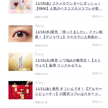
11/18(金) コスメカウンターにダッシュ！
【RMK】人気のベスコス入りコフレが登場
♡
島田えり
2022.11.18
Beauty
11/16(水)発売 「待ってました♪」ファン歓
喜！【デジャヴュ】マスカラに人気色が復
活
島田えり
2022.11.16
Beauty
11/15(火)発売 シワ悩みの救世主！【エト
ヴォス】薬用 リンクルセラム
島田えり
2022.11.15
Beauty
11/11(金) 発売 すごいんです！【アルマー
ニビューティ】の贅沢コフレはスターコス
メの現品ぞろい！
島田えり
2022.11.11