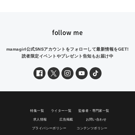
follow me
mamagirl公式SNSアカウントをフォローして最新情報をGET!
読者限定イベントやプレゼント告知もお届け中
特集一覧
ライター一覧
監修者・専門家一覧
求人情報
広告掲載
お問い合わせ
プライバシーポリシー
コンテンツポリシー