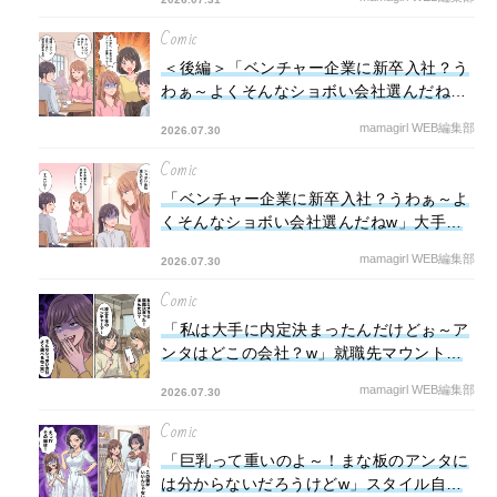
発覚⇒なんとSNSのグループを強制退会さ
せられていて・・・
Comic
＜後編＞「ベンチャー企業に新卒入社？う
わぁ～よくそんなショボい会社選んだね
w」大手に内定が決まった友人の強烈なマ
mamagirl WEB編集部
2026.07.30
ウント！しかし⇒偶然居合わせた別の友人
の一言でスカッと展開へ・・・
Comic
「ベンチャー企業に新卒入社？うわぁ～よ
くそんなショボい会社選んだねw」大手に
内定が決まった友人の強烈なマウント！し
mamagirl WEB編集部
2026.07.30
かし⇒偶然居合わせた別の友人の一言でス
カッと展開へ・・・
Comic
「私は大手に内定決まったんだけどぉ～ア
ンタはどこの会社？w」就職先マウントを
取る友人に聞かれて答えると⇒「うわっよ
mamagirl WEB編集部
2026.07.30
くそんなショボい会社選ぶねw」ベンチャ
ー企業をバカにしてきて・・・
Comic
「巨乳って重いのよ～！まな板のアンタに
は分からないだろうけどw」スタイル自慢