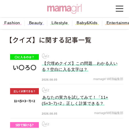
Fashion
Beauty
Lifestyle
Baby&Kids
Entertainm
【クイズ】に関する記事一覧
Quiz
【穴埋めクイズ】この問題…わかる人い
る？空白に入る文字は？
mamagirl WEB編集部
2026.08.05
Quiz
あなたの実力を試してみて！「11+
(5×3−7)÷2」正しく計算できる？
mamagirlWEB編集部
2026.08.05
Quiz