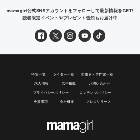
mamagirl公式SNSアカウントをフォローして最新情報をGET!
読者限定イベントやプレゼント告知もお届け中
特集一覧
ライター一覧
監修者・専門家一覧
求人情報
広告掲載
お問い合わせ
プライバシーポリシー
コンテンツポリシー
免責事項
会社概要
プレスリリース