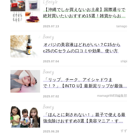
Lifestyle
【沖縄でしか買えないお土産】国際通りで
絶対買いたいおすすめ15選！雑貨からお菓
子まで
tamago
2025.07.13
Beauty
オバジの美容液はどれがいい？C15から
c25のCセラムの口コミや効果、使い方
shipi
2025.07.04
Beauty
「リップ、チーク、アイシャドウま
で！？」【INTO U】最新泥リップが最強な
ワケとは！
mamagirlWEB編集部
2025.07.02
Beauty
「ほんとに刺されない！」親子で使える最
強虫除けおすすめ3選【美容マニア・すず
の大発見⑬】
すず
2025.06.28