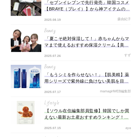
「セブンイレブンで先行発売」韓国コスメ
【BRAYE（ブレイ）】から神アイテムのミ
ニサイズが登場！
森由紀子
2025.08.19
Beauty
「夏こそ絶対保湿して！」赤ちゃんからマ
マまで使えるおすすめ保湿クリーム【美容
マニア・すずの大発見⑭】
すず
2025.07.26
Beauty
「もうシミを作らせない！」【肌美精】薬
用シリーズで紫外線に負けない美肌を目指
そう♪
mamagirlWEB編集部
2025.07.17
Lifestyle
【ソウル在住編集部員監修】韓国でしか買
えない最新お土産おすすめランキング！絶
対買うべきお菓子や人気コスメ
aya
2025.07.15