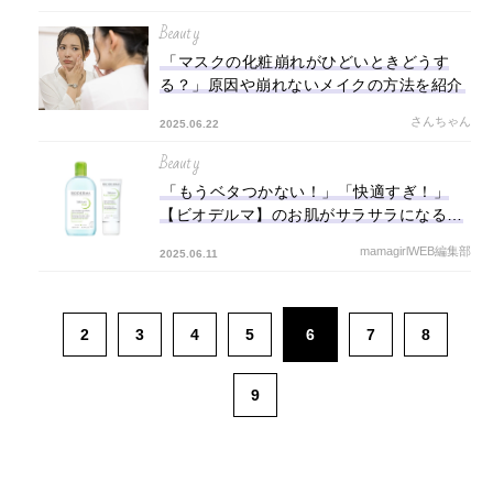
Beauty
「マスクの化粧崩れがひどいときどうす
る？」原因や崩れないメイクの方法を紹介
さんちゃん
2025.06.22
Beauty
「もうベタつかない！」「快適すぎ！」
【ビオデルマ】のお肌がサラサラになるセ
ビウムシリーズ♡
mamagirlWEB編集部
2025.06.11
2
3
4
5
6
7
8
9