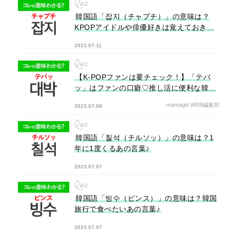
Quiz
韓国語「잡지（チャプチ）」の意味は？
KPOPアイドルや俳優好きは覚えておきた
い言葉！
2023.07.11
Quiz
【K-POPファンは要チェック！】「テバ
ッ」はファンの口癖♡推し活に便利な韓国
語3選
mamagirl WEB編集部
2023.07.08
Quiz
韓国語「칠석（チルソッ）」の意味は？1
年に1度くるあの言葉♪
2023.07.07
Quiz
韓国語「빙수（ピンス）」の意味は？韓国
旅行で食べたいあの言葉♪
2023.07.07