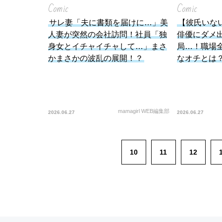
Comic
Comic
サレ妻「夫に書類を届けに…」美
【彼氏いな
人妻が突然の会社訪問！社員「独
俳優にダメ
身女とイチャイチャして…」まさ
局…！職場
かまさかの波乱の展開！？
なオチとは
mamagirl WEB編集部
2026.06.27
2026.06.27
10
11
12