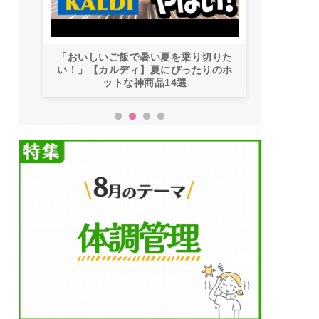
「おいしいご飯で暑い夏を乗り切りた
い！」【カルディ】夏にぴったりのホ
ットな神商品14選