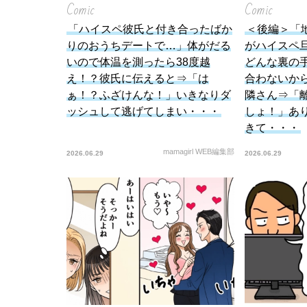
Comic
Comic
「ハイスペ彼氏と付き合ったばか
＜後編＞「
りのおうちデートで…」体がだる
がハイスペ
いので体温を測ったら38度越
どんな裏の
え！？彼氏に伝えると⇒「は
合わないか
ぁ！？ふざけんな！」いきなりダ
隣さん⇒「
ッシュして逃げてしまい・・・
しょ！」あ
きて・・・
mamagirl WEB編集部
2026.06.29
2026.06.29