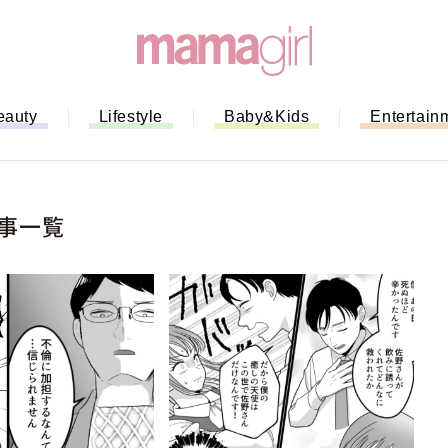
eauty
Lifestyle
Baby&Kids
Entertain
記事一覧
ない！」ミスドのモ
全ガイド｜支払い方
までネットオーダー