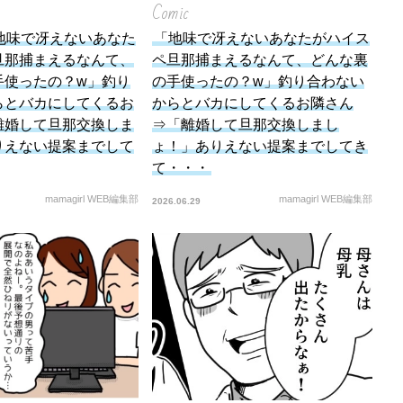
Comic
地味で冴えないあなた
「地味で冴えないあなたがハイス
旦那捕まえるなんて、
ペ旦那捕まえるなんて、どんな裏
手使ったの？w」釣り
の手使ったの？w」釣り合わない
らとバカにしてくるお
からとバカにしてくるお隣さん
離婚して旦那交換しま
⇒「離婚して旦那交換しまし
りえない提案までして
ょ！」ありえない提案までしてき
て・・・
mamagirl WEB編集部
mamagirl WEB編集部
2026.06.29