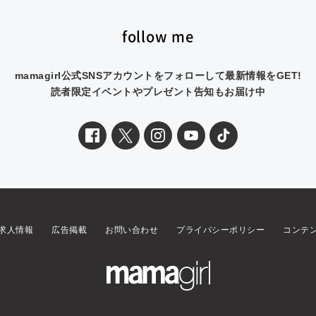
follow me
mamagirl公式SNSアカウントをフォローして最新情報をGET!
読者限定イベントやプレゼント告知もお届け中
求人情報
広告掲載
お問い合わせ
プライバシーポリシー
コンテ