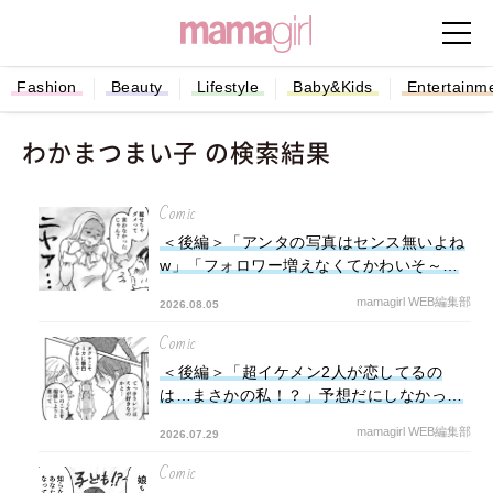
Fashion
Beauty
Lifestyle
Baby&Kids
Entertainm
わかまつまい子 の検索結果
Comic
＜後編＞「アンタの写真はセンス無いよね
w」「フォロワー増えなくてかわいそ～」
インスタマウントを取ってくる友達のフォ
mamagirl WEB編集部
2026.08.05
ロワー数を超えてしまい⇒「え、なにこ
れ…」嫌がらせで“最悪の写真”を載せられ
Comic
て・・・
＜後編＞「超イケメン2人が恋してるの
は…まさかの私！？」予想だにしなかった
幼馴染との三角関係にドキドキ！教室に呼
mamagirl WEB編集部
2026.07.29
び出されて行くと⇒「好きなんだ！」しか
し告白現場をもう1人に見られてい
Comic
て・・・