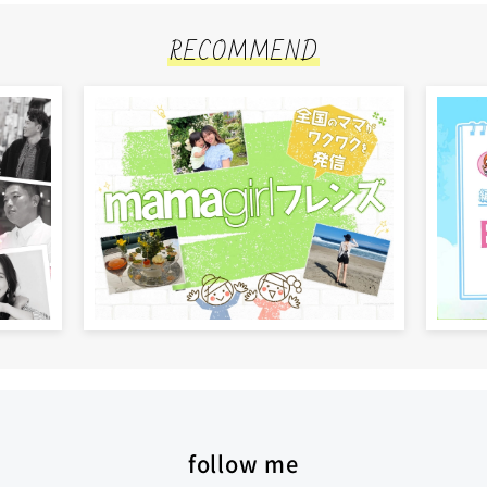
RECOMMEND
follow me