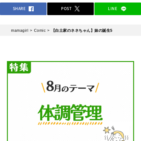
SHARE
POST
LINE
mamagirl
Comic
【白土家のネネちゃん】妹の誕生5