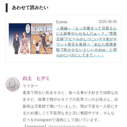
あわせて読みたい
Comic
2026.08.06
＜後編＞「えっ共働きって旦那さん
にも家事やらせるんだぁ～？」“専業
主婦”アピールがしつこいママ友がマ
ウント発言を連発⇒「あなた授業参
観で恥かかないといいわねw」と明
らかにバカにしてきて・・・
白土 ヒデミ
ライター
素直で明るい長女ネネと、食べる事が大好きで頑固な次
女チビ、慎重で穏やかタイプの長男ゴンのお母さん。妊
娠前は児童館で働いていました。我が子達を一人前にす
るため優しくて不器用な夫と共に奮闘中です。そんな
日々をInstagramで漫画にして描いています。
【Instagram】
@shiratokenokodomo