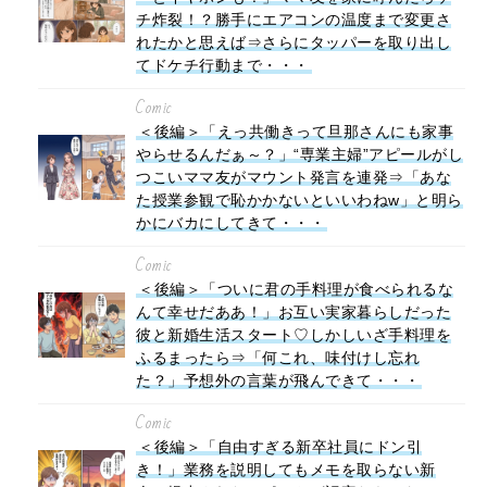
チ炸裂！？勝手にエアコンの温度まで変更さ
れたかと思えば⇒さらにタッパーを取り出し
てドケチ行動まで・・・
Comic
＜後編＞「えっ共働きって旦那さんにも家事
やらせるんだぁ～？」“専業主婦”アピールがし
つこいママ友がマウント発言を連発⇒「あな
た授業参観で恥かかないといいわねw」と明ら
かにバカにしてきて・・・
Comic
＜後編＞「ついに君の手料理が食べられるな
んて幸せだああ！」お互い実家暮らしだった
彼と新婚生活スタート♡しかしいざ手料理を
ふるまったら⇒「何これ、味付けし忘れ
た？」予想外の言葉が飛んできて・・・
Comic
＜後編＞「自由すぎる新卒社員にドン引
き！」業務を説明してもメモを取らない新