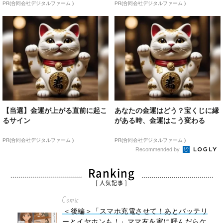
PR(合同会社デジタルファーム )
PR(合同会社デジタルファーム )
【当選】金運が上がる直前に起こ
あなたの金運はどう？宝くじに縁
るサイン
がある時、金運はこう変わる
PR(合同会社デジタルファーム )
PR(合同会社デジタルファーム )
Recommended by
Ranking
[ 人気記事 ]
Comic
＜後編＞「スマホ充電させて！あとバッテリ
ーとイヤホンも！」ママ友を家に呼んだらケ