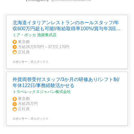
北海道イタリアンレストランのホールスタッフ/年
収600万円超も可能!/有給取得率100%/賞与年3回
規定あり
ミア・ボッカ 池袋東武店
東京都
月給26万570円～37万2,170円
正社員
スポンサー：
求人ボックス
外貨両替受付スタッフ/3か月の研修あり/シフト制/
年休122日/事務経験活かせる
トラベレックスジャパン株式会社
東京都
月給25万円
正社員
スポンサー：
求人ボックス