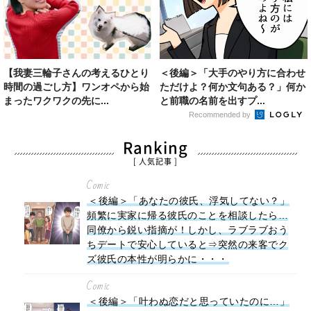
【我妻三輪子さんの考えるひとり
＜後編＞「大手のやり方に合わせ
時間の過ごし方】ワンオペから始
ただけよ？何か文句ある？」何か
まったワクワクの先に...
と前職の名前を出すプ...
Recommended by
Ranking
[ 人気記事 ]
Comic
＜後編＞「あなたの彼氏、浮気してない？」
頻繁に実家に帰る彼氏のことを相談したら…
同僚から鋭い指摘が！しかし、ラブラブおう
ちデートで安心していると⇒突然の来客でク
ズ彼氏の本性が明らかに・・・
Comic
＜後編＞「叶わぬ恋だと思っていたのに…」