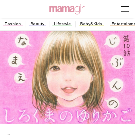
Fashion
Beauty
Lifestyle
Baby&Kids
Entertainm