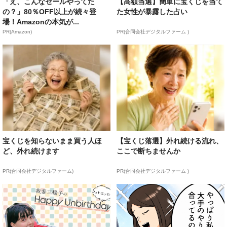
「え、こんなセールやってた
【高額当選】簡単に宝くじを当て
の？」80％OFF以上が続々登
た女性が暴露した占い
場！Amazonの本気が...
PR(Amazon)
PR(合同会社デジタルファーム )
宝くじを知らないまま買う人ほ
【宝くじ落選】外れ続ける流れ、
ど、外れ続けます
ここで断ちませんか
PR(合同会社デジタルファーム)
PR(合同会社デジタルファーム )