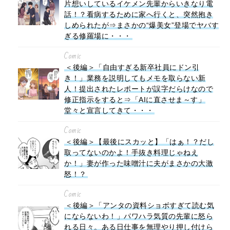
片想いしているイケメン先輩からいきなり電
話！？看病するために家へ行くと、突然抱き
しめられたが⇒まさかの“爆美女”登場でヤバす
ぎる修羅場に・・・
Comic
＜後編＞「自由すぎる新卒社員にドン引
き！」業務を説明してもメモを取らない新
人！提出されたレポートが誤字だらけなので
修正指示をすると⇒「AIに直させま～す」
堂々と宣言してきて・・・
Comic
＜後編＞【最後にスカッと】「はぁ！？だし
取ってないのかよ！手抜き料理じゃねえ
か！」妻が作った味噌汁に夫がまさかの大激
怒！？
Comic
＜後編＞「アンタの資料ショボすぎて読む気
にならないわ！」パワハラ気質の先輩に怒ら
れる日々。ある日仕事を無理やり押し付けら