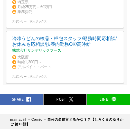
埼玉県
月給25万円～60万円
業務委託
スポンサー：
求人ボックス
冷凍うどんの検品・梱包スタッフ/勤務時間応相談/
お休みも応相談/扶養内勤務OK/高時給
株式会社サンデリックフーズ
大阪府
時給1,300円～
アルバイト・パート
スポンサー：
求人ボックス
SHARE
POST
LINE
mamagirl
Comic
自分の名前言えるかな？？【しろくまのゆりか
ご 第10話】