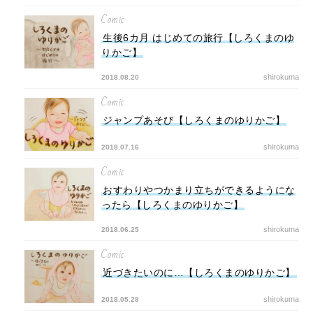
Comic
生後6カ月 はじめての旅行【しろくまのゆ
りかご】
shirokuma
2018.08.20
Comic
ジャンプあそび【しろくまのゆりかご】
shirokuma
2018.07.16
Comic
おすわりやつかまり立ちができるようにな
ったら【しろくまのゆりかご】
shirokuma
2018.06.25
Comic
近づきたいのに…【しろくまのゆりかご】
shirokuma
2018.05.28