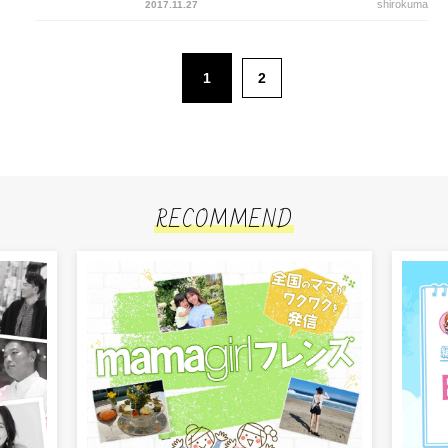
shirokuma
2017.11.27
1
2
RECOMMEND