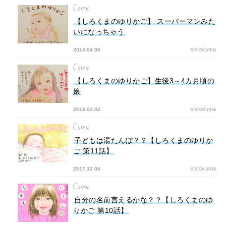
Comic
【しろくまのゆりかご】 スーパーマンみた
いになっちゃう
shirokuma
2018.04.30
Comic
【しろくまのゆりかご】生後3～4カ月頃の
娘
shirokuma
2018.04.02
Comic
子どもは湯たんぽ？？【しろくまのゆりか
ご 第11話】
shirokuma
2017.12.04
Comic
自分の名前言えるかな？？【しろくまのゆ
りかご 第10話】