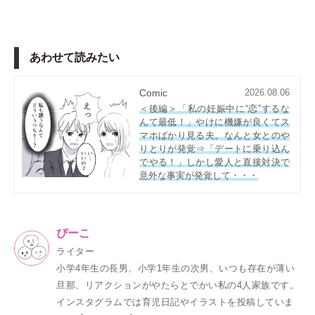
あわせて読みたい
Comic
2026.08.06
＜後編＞「私の妊娠中に“恋”するな
んて最低！」やけに機嫌が良くてス
マホばかり見る夫。なんと女とのや
りとりが発覚⇒「デートに乗り込ん
でやる！」しかし愛人と直接対決で
意外な事実が発覚して・・・
ぴーこ
ライター
小学4年生の長男、小学1年生の次男、いつも存在が薄い
旦那、リアクションがやたらとでかい私の4人家族です。
インスタグラムでは育児日記やイラストを投稿していま