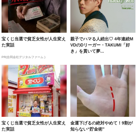
宝くじ当選で貧乏女性が人生変え
親子でハマる人続出♡ 4年連続M
た実話
VDのDリーガー・TAKUMI「好
き」を貫いて夢...
PR(合同会社デジタルファーム )
宝くじ当選で貧乏女性が人生変え
金運下げるの絶対やめて！9割が
た実話
知らない“貯金術”