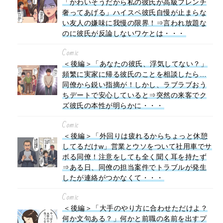
「かわいそうだから私の彼氏が高級フレンチ
奢ってあげる」ハイスペ彼氏自慢が止まらな
い友人の嫌味に我慢の限界！⇒言われ放題な
のに彼氏が反論しないワケとは・・・
Comic
＜後編＞「あなたの彼氏、浮気してない？」
頻繁に実家に帰る彼氏のことを相談したら…
同僚から鋭い指摘が！しかし、ラブラブおう
ちデートで安心していると⇒突然の来客でク
ズ彼氏の本性が明らかに・・・
Comic
＜後編＞「外回りは疲れるからちょっと休憩
してるだけw」営業とウソをついて社用車でサ
ボる同僚！注意をしても全く聞く耳を持たず
⇒ある日、同僚の担当案件でトラブルが発生
したが連絡がつかなくて・・・
Comic
＜後編＞「大手のやり方に合わせただけよ？
何か文句ある？」何かと前職の名前を出すプ