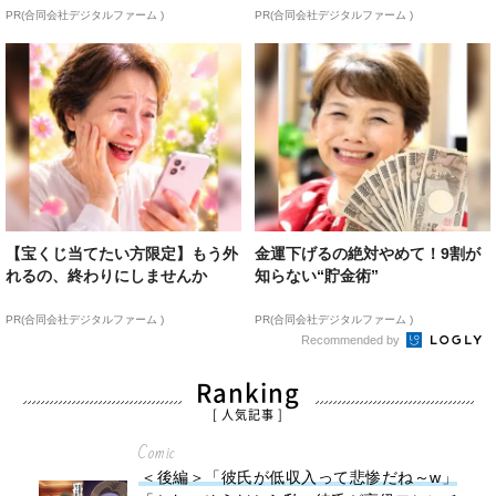
PR(合同会社デジタルファーム )
PR(合同会社デジタルファーム )
【宝くじ当てたい方限定】もう外
金運下げるの絶対やめて！9割が
れるの、終わりにしませんか
知らない“貯金術”
PR(合同会社デジタルファーム )
PR(合同会社デジタルファーム )
Recommended by
Ranking
[ 人気記事 ]
Comic
＜後編＞「彼氏が低収入って悲惨だね～w」