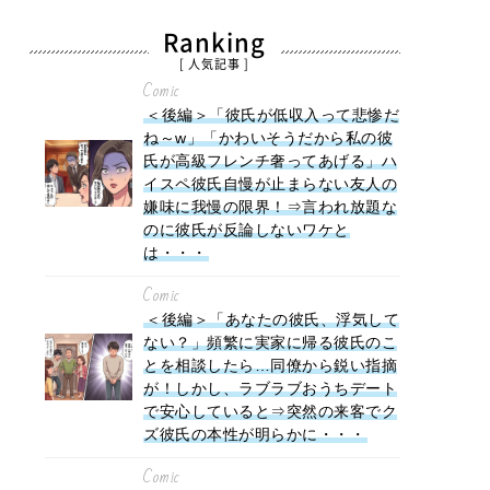
Ranking
[ 人気記事 ]
Comic
＜後編＞「彼氏が低収入って悲惨だ
ね～w」「かわいそうだから私の彼
氏が高級フレンチ奢ってあげる」ハ
イスペ彼氏自慢が止まらない友人の
嫌味に我慢の限界！⇒言われ放題な
のに彼氏が反論しないワケと
は・・・
Comic
＜後編＞「あなたの彼氏、浮気して
ない？」頻繁に実家に帰る彼氏のこ
とを相談したら…同僚から鋭い指摘
が！しかし、ラブラブおうちデート
で安心していると⇒突然の来客でク
ズ彼氏の本性が明らかに・・・
Comic