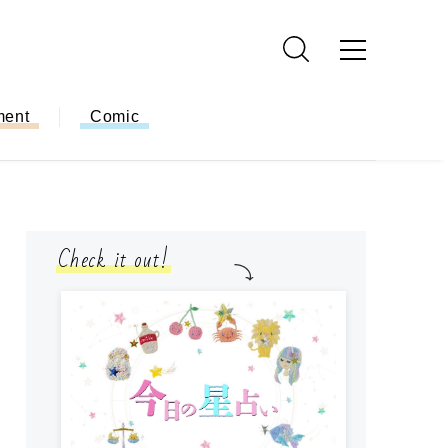
ment
Comic
Check it out!
モ
方
ー