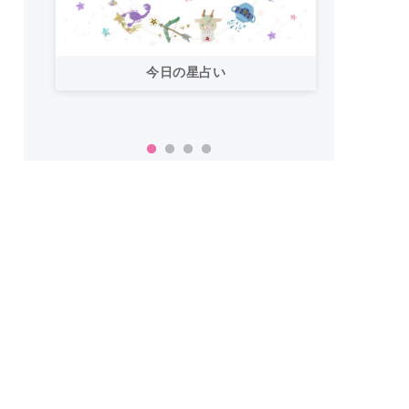
今日の星占い
「お
い！