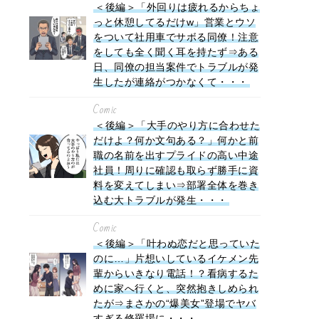
＜後編＞「外回りは疲れるからちょ
っと休憩してるだけw」営業とウソ
をついて社用車でサボる同僚！注意
をしても全く聞く耳を持たず⇒ある
日、同僚の担当案件でトラブルが発
生したが連絡がつかなくて・・・
Comic
＜後編＞「大手のやり方に合わせた
だけよ？何か文句ある？」何かと前
職の名前を出すプライドの高い中途
社員！周りに確認も取らず勝手に資
料を変えてしまい⇒部署全体を巻き
込む大トラブルが発生・・・
Comic
＜後編＞「叶わぬ恋だと思っていた
のに…」片想いしているイケメン先
輩からいきなり電話！？看病するた
めに家へ行くと、突然抱きしめられ
たが⇒まさかの“爆美女”登場でヤバ
すぎる修羅場に・・・