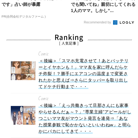
です」占い師が暴露
でも聞いてね」親切にしてくれる
1人のママ。しかし“...
PR(合同会社デジタルファーム )
Recommended by
Ranking
[ 人気記事 ]
Comic
＜後編＞「スマホ充電させて！あとバッテリ
ーとイヤホンも！」ママ友を家に呼んだらケ
チ炸裂！？勝手にエアコンの温度まで変更さ
れたかと思えば⇒さらにタッパーを取り出し
てドケチ行動まで・・・
Comic
＜後編＞「えっ共働きって旦那さんにも家事
やらせるんだぁ～？」“専業主婦”アピールがし
つこいママ友がマウント発言を連発⇒「あな
た授業参観で恥かかないといいわねw」と明ら
かにバカにしてきて・・・