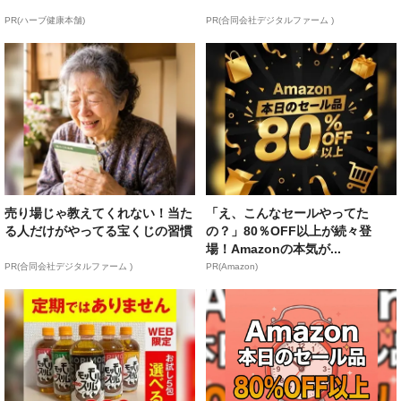
PR(ハーブ健康本舗)
PR(合同会社デジタルファーム )
売り場じゃ教えてくれない！当た
「え、こんなセールやってた
る人だけがやってる宝くじの習慣
の？」80％OFF以上が続々登
場！Amazonの本気が...
PR(合同会社デジタルファーム )
PR(Amazon)