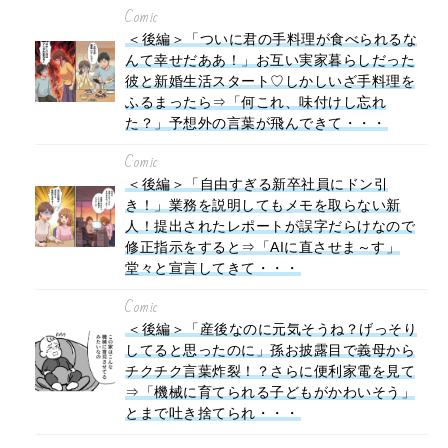
Comic
＜後編＞「ついに君の手料理が食べられるな
んて幸せだああ！」お互い実家暮らしだった
彼と新婚生活スタート♡しかしいざ手料理を
ふるまったら⇒「何これ、味付けし忘れ
た？」予想外の言葉が飛んできて・・・
Comic
＜後編＞「自由すぎる新卒社員にドン引
き！」業務を説明してもメモを取らない新
人！提出されたレポートが誤字だらけなので
修正指示をすると⇒「AIに直させま～す」
堂々と宣言してきて・・・
Comic
＜後編＞「産後なのに元気そうね？げっそり
してると思ったのに」孫お披露目で義母から
チクチク言葉炸裂！？さらに便利家電を見て
⇒「機械に育てられる子どもがかわいそう」
とまで吐き捨てられ・・・