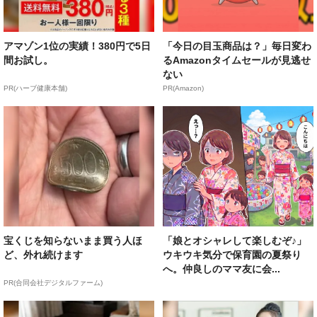
アマゾン1位の実績！380円で5日
「今日の目玉商品は？」毎日変わ
間お試し。
るAmazonタイムセールが見逃せ
ない
PR(ハーブ健康本舗)
PR(Amazon)
宝くじを知らないまま買う人ほ
「娘とオシャレして楽しむぞ♪」
ど、外れ続けます
ウキウキ気分で保育園の夏祭り
へ。仲良しのママ友に会...
PR(合同会社デジタルファーム)