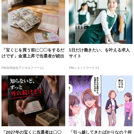
「宝くじを買う前に〇〇をするだ
1日だけ働きたい、を叶える求人
けです」金運上昇で当選者が続出
サイト
PR(合同会社デジタルファーム)
PR(ショットワークス)
「2027年の宝くじ当選者は〇〇
「引っ越してきたばかりなの？何