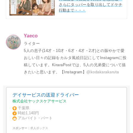
さらにタッパーを取り出してドケチ
行動まで・・・
Yaeco
ライター
5人の息子(14才・10才・6才・4才・2才)との賑やかで愛
おしい日々の記録をカルタ風絵日記にしてInstagramに投
稿しています。KiraraPostでは、5人の兄弟愛について描
きたいと思います。【Instagram】
@kodakarakaruta
デイサービスの送迎ドライバー
株式会社ヤックスケアサービス
千葉県
時給1,140円
アルバイト・パート
スポンサー：
求人ボックス