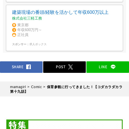
建築現場の番頭/経験を活かして年収600万以上
株式会社三軽工務
東京都
年収600万円～
正社員
スポンサー：
求人ボックス
SHARE
POST
LINE
mamagirl
Comic
保育参観に行ってきました！【コダカラダカラ
第十九話】