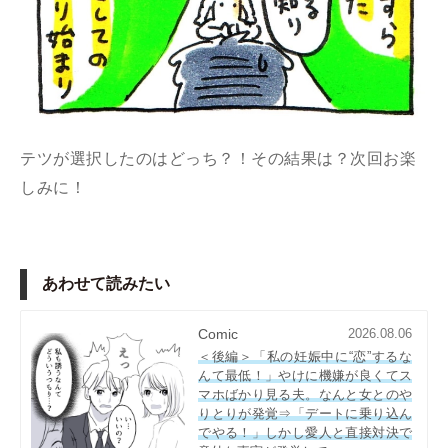
テツが選択したのはどっち？！その結果は？次回お楽
しみに！
あわせて読みたい
Comic
2026.08.06
＜後編＞「私の妊娠中に“恋”するな
んて最低！」やけに機嫌が良くてス
マホばかり見る夫。なんと女とのや
りとりが発覚⇒「デートに乗り込ん
でやる！」しかし愛人と直接対決で