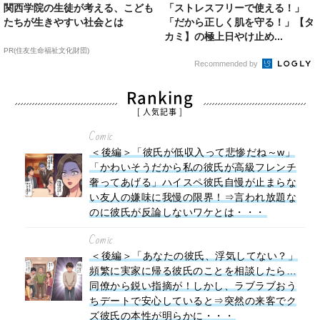
関西学院の生徒が考える、こども
「ストレスフリーで使える！」
たちが生きやすい社会とは
「だから正しく肌を守る！」【タ
カミ】の極上日やけ止め...
PR(住友生命福祉文化財団)
Recommended by
Ranking
[ 人気記事 ]
Comic
＜後編＞「彼氏が低収入って悲惨だね～w」
「かわいそうだから私の彼氏が高級フレンチ
奢ってあげる」ハイスペ彼氏自慢が止まらな
い友人の嫌味に我慢の限界！⇒言われ放題な
のに彼氏が反論しないワケとは・・・
Comic
＜後編＞「あなたの彼氏、浮気してない？」
頻繁に実家に帰る彼氏のことを相談したら…
同僚から鋭い指摘が！しかし、ラブラブおう
ちデートで安心していると⇒突然の来客でク
ズ彼氏の本性が明らかに・・・