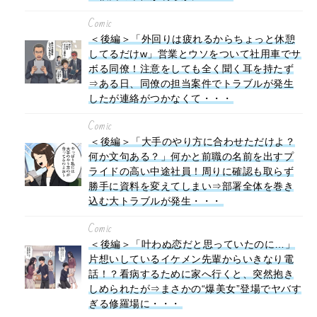
Comic
＜後編＞「外回りは疲れるからちょっと休憩
してるだけw」営業とウソをついて社用車でサ
ボる同僚！注意をしても全く聞く耳を持たず
⇒ある日、同僚の担当案件でトラブルが発生
したが連絡がつかなくて・・・
Comic
＜後編＞「大手のやり方に合わせただけよ？
何か文句ある？」何かと前職の名前を出すプ
ライドの高い中途社員！周りに確認も取らず
勝手に資料を変えてしまい⇒部署全体を巻き
込む大トラブルが発生・・・
Comic
＜後編＞「叶わぬ恋だと思っていたのに…」
片想いしているイケメン先輩からいきなり電
話！？看病するために家へ行くと、突然抱き
しめられたが⇒まさかの“爆美女”登場でヤバす
ぎる修羅場に・・・