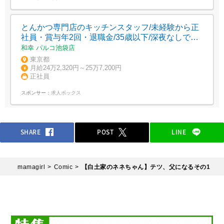
とんかつ専門店のキッチンスタッフ/未経験から正
社員・賞与年2回・退職金/35歳以下/深夜なしでプ
ライベート充実
和幸 パルコ池袋店
東京都
月給24万2,320円～25万7,200円
正社員
スポンサー：
求人ボックス
SHARE
POST
LINE
mamagirl
Comic
【白土家のネネちゃん】テツ、父になるその1