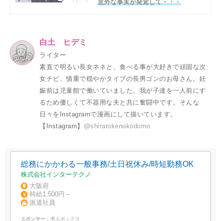
意外な事実が発覚して・・・
白土 ヒデミ
ライター
素直で明るい長女ネネと、食べる事が大好きで頑固な次
女チビ、慎重で穏やかタイプの長男ゴンのお母さん。妊
娠前は児童館で働いていました。我が子達を一人前にす
るため優しくて不器用な夫と共に奮闘中です。そんな
日々をInstagramで漫画にして描いています。
【Instagram】
@shiratokenokodomo
総務にかかわる一般事務/土日祝休み/時短勤務OK
株式会社インターテクノ
大阪府
時給1,500円～
派遣社員
スポンサー：
求人ボックス