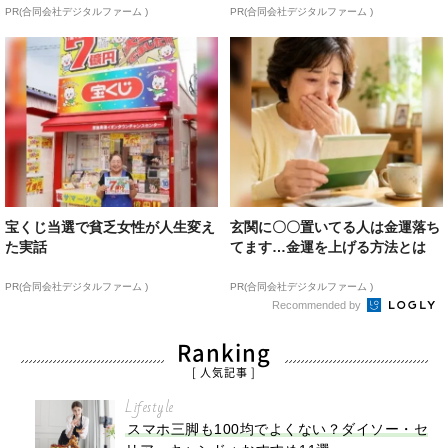
PR(合同会社デジタルファーム )
PR(合同会社デジタルファーム )
宝くじ当選で貧乏女性が人生変え
玄関に〇〇置いてる人は金運落ち
た実話
てます…金運を上げる方法とは
PR(合同会社デジタルファーム )
PR(合同会社デジタルファーム )
Recommended by
Ranking
[ 人気記事 ]
Lifestyle
スマホ三脚も100均でよくない？ダイソー・セ