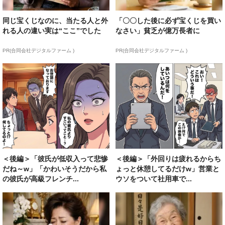
同じ宝くじなのに、当たる人と外
「〇〇した後に必ず宝くじを買い
れる人の違い実は“ここ”でした
なさい」貧乏が億万長者に
PR(合同会社デジタルファーム )
PR(合同会社デジタルファーム )
＜後編＞「彼氏が低収入って悲惨
＜後編＞「外回りは疲れるからち
だね～w」「かわいそうだから私
ょっと休憩してるだけw」営業と
の彼氏が高級フレンチ...
ウソをついて社用車で...