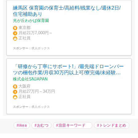
練馬区 保育園の保育士/高給料/残業なし/週休2日/
住宅補助あり
光が丘わかば保育園
東京都
月給21万7,000円～
正社員
スポンサー：
求人ボックス
「研修から丁寧にサポート!」/最先端ドローンパー
ツの梱包作業/月収30万円以上可/寮完備/未経験歓
迎/日払いOK
株式会社SNJAPAN
大阪府
月給27万円～34万円
正社員
スポンサー：
求人ボックス
#ikea
#おむつ
#注目キーワード
#トレンドまとめ