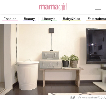
Fashion
Beauty
Lifestyle
Baby&Kids
Entertainm
出典：@
korenankore72
さん