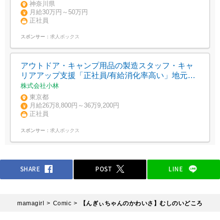
神奈川県
月給30万円～50万円
正社員
スポンサー：
求人ボックス
アウトドア・キャンプ用品の製造スタッフ・キャ
リアアップ支援「正社員/有給消化率高い」地元定
着希望・渋谷区東
株式会社小林
東京都
月給26万8,800円～36万9,200円
正社員
スポンサー：
求人ボックス
SHARE
POST
LINE
mamagirl
Comic
【んぎぃちゃんのかわいさ】むしのいどころ