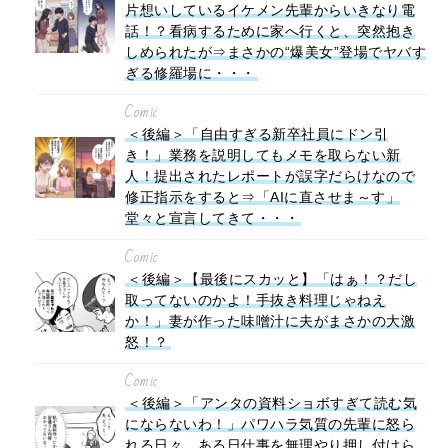
片想いしているイケメン先輩からいきなり電
話！？看病するために家へ行くと、突然抱き
しめられたが⇒まさかの“爆美女”登場でヤバす
ぎる修羅場に・・・
Comic
＜後編＞「自由すぎる新卒社員にドン引
き！」業務を説明してもメモを取らない新
人！提出されたレポートが誤字だらけなので
修正指示をすると⇒「AIに直させま～す」
堂々と宣言してきて・・・
Comic
＜後編＞【最後にスカッと】「はぁ！？だし
取ってないのかよ！手抜き料理じゃねえ
か！」妻が作った味噌汁に夫がまさかの大激
怒！？
Comic
＜後編＞「アンタの資料ショボすぎて読む気
にならないわ！」パワハラ気質の先輩に怒ら
れる日々。ある日仕事を無理やり押し付けら