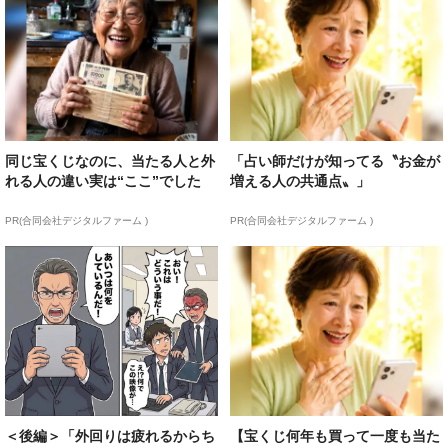
同じ宝くじなのに、当たる人と外
「占い師だけが知ってる〝お金が
れる人の違い実は“ここ”でした
増える人の共通点〟」
PR(合同会社デジタルファーム )
PR(合同会社デジタルファーム )
＜後編＞「外回りは疲れるからち
【宝くじ何年も買って一度も当た