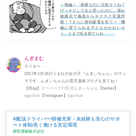
＜後編＞「産後なのに元気そうね？
げっそりしてると思ったのに」孫お
披露目で義母からチクチク言葉炸
裂！？さらに便利家電を見て⇒「機
械に育てられる子どもがかわいそ
う」とまで吐き捨てられ・・・
んぎまむ
ライター
2017年1月18日うまれの女の子『んぎぃちゃん』のマッ
マです。んぎぃちゃんの育児漫画ブログも見てね！
【Blog】
スーパープロ乳児んぎぃちゃん
【twitter】
ngychan
【Instagram】
ngychan
4t配送ドライバー/研修充実・未経験も安心のサポ
ート体制/長く働ける安定環境
柳田運輸株式会社