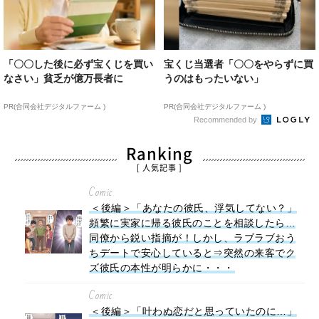
「〇〇した後に必ず宝くじを買い
宝くじ当選者「〇〇をやらずに買
なさい」貧乏が億万長者に
うのはもったいない」
PR(合同会社デジタルファーム )
PR(合同会社デジタルファーム )
Recommended by
Ranking
[ 人気記事 ]
Comic
＜後編＞「あなたの彼氏、浮気してない？」
頻繁に実家に帰る彼氏のことを相談したら…
同僚から鋭い指摘が！しかし、ラブラブおう
ちデートで安心していると⇒突然の来客でク
ズ彼氏の本性が明らかに・・・
Comic
＜後編＞「叶わぬ恋だと思っていたのに…」