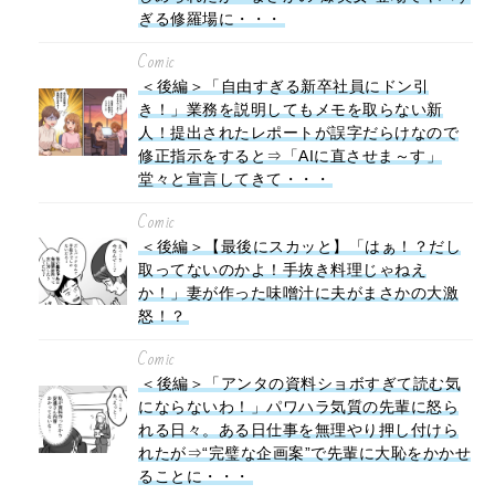
ぎる修羅場に・・・
Comic
＜後編＞「自由すぎる新卒社員にドン引
き！」業務を説明してもメモを取らない新
人！提出されたレポートが誤字だらけなので
修正指示をすると⇒「AIに直させま～す」
堂々と宣言してきて・・・
Comic
＜後編＞【最後にスカッと】「はぁ！？だし
取ってないのかよ！手抜き料理じゃねえ
か！」妻が作った味噌汁に夫がまさかの大激
怒！？
Comic
＜後編＞「アンタの資料ショボすぎて読む気
にならないわ！」パワハラ気質の先輩に怒ら
れる日々。ある日仕事を無理やり押し付けら
れたが⇒“完璧な企画案”で先輩に大恥をかかせ
ることに・・・