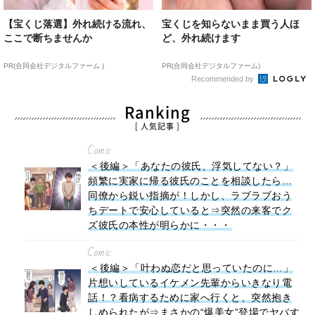
【宝くじ落選】外れ続ける流れ、
宝くじを知らないまま買う人ほ
ここで断ちませんか
ど、外れ続けます
PR(合同会社デジタルファーム )
PR(合同会社デジタルファーム)
Recommended by
Ranking
[ 人気記事 ]
Comic
＜後編＞「あなたの彼氏、浮気してない？」
頻繁に実家に帰る彼氏のことを相談したら…
同僚から鋭い指摘が！しかし、ラブラブおう
ちデートで安心していると⇒突然の来客でク
ズ彼氏の本性が明らかに・・・
Comic
＜後編＞「叶わぬ恋だと思っていたのに…」
片想いしているイケメン先輩からいきなり電
話！？看病するために家へ行くと、突然抱き
しめられたが⇒まさかの“爆美女”登場でヤバす