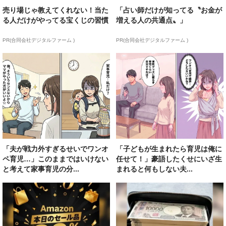
売り場じゃ教えてくれない！当た
「占い師だけが知ってる〝お金が
る人だけがやってる宝くじの習慣
増える人の共通点〟」
PR(合同会社デジタルファーム )
PR(合同会社デジタルファーム )
「夫が戦力外すぎるせいでワンオ
「子どもが生まれたら育児は俺に
ペ育児…」このままではいけない
任せて！」豪語したくせにいざ生
と考えて家事育児の分...
まれると何もしない夫...