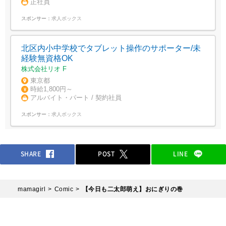
正社員
スポンサー：
求人ボックス
北区内小中学校でタブレット操作のサポーター/未
経験無資格OK
株式会社リオ F
東京都
時給1,800円～
アルバイト・パート / 契約社員
スポンサー：
求人ボックス
SHARE
POST
LINE
mamagirl
Comic
【今日も二太郎萌え】おにぎりの巻