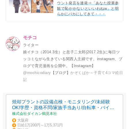
ウント発言を連発⇒「あなた授業参
観で恥かかないといいわねw」と明
らかにバカにしてきて・・・
モチコ
ライター
娘イチコ（2014.3生）と息子二太郎(2017.2生)に毎日ツ
ッコミながら生きている関西人主婦です。instagram、ブ
ログで育児漫画を公開中。【Instagram】
@mochicodiary
【ブログ】
かぞくばか～子育て4コマ絵日
記
焼却プラントの設備点検・モニタリング/未経験
OK!学歴・資格不問/家族手当あり/自転車・バイク
通勤OK
株式会社ダイカン鶴見本社
大阪府
日給1万200円～1万5,371円