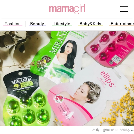
Fashion
Beauty
Lifestyle
Baby&Kids
Entertainm
出典：@
fukufuku5555
さん