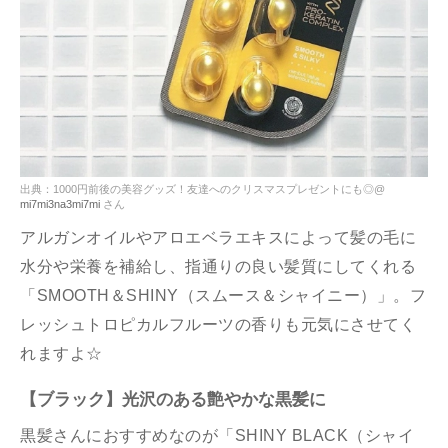
出典：1000円前後の美容グッズ！友達へのクリスマスプレゼントにも◎@
mi7mi3na3mi7mi
さん
アルガンオイルやアロエベラエキスによって髪の毛に
水分や栄養を補給し、指通りの良い髪質にしてくれる
「SMOOTH＆SHINY（スムース＆シャイニー）」。フ
レッシュトロピカルフルーツの香りも元気にさせてく
れますよ☆
【ブラック】光沢のある艶やかな黒髪に
黒髪さんにおすすめなのが「SHINY BLACK（シャイ