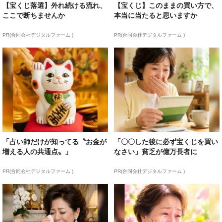
【宝くじ落選】外れ続ける流れ、
【宝くじ】このままの買い方で、
ここで断ちませんか
本当に当たると思いますか
PR(合同会社デジタルファーム )
PR(合同会社デジタルファーム )
「占い師だけが知ってる〝お金が
「〇〇した後に必ず宝くじを買い
増える人の共通点〟」
なさい」貧乏が億万長者に
PR(合同会社デジタルファーム )
PR(合同会社デジタルファーム )