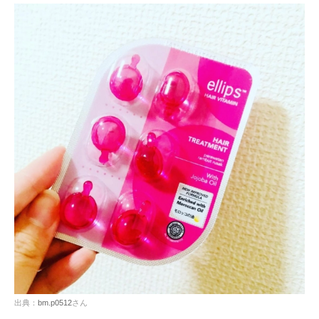
出典：
bm.p0512
さん