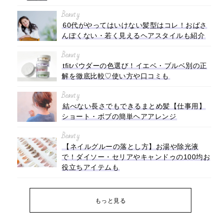
Beauty
60代がやってはいけない髪型はコレ！おばさ
んぽくない・若く見えるヘアスタイルも紹介
Beauty
tfitパウダーの色選び！イエベ・ブルベ別の正
解を徹底比較♡使い方や口コミも
Beauty
結べない長さでもできるまとめ髪【仕事用】
ショート・ボブの簡単ヘアアレンジ
Beauty
【ネイルグルーの落とし方】お湯や除光液
で！ダイソー・セリアやキャンドゥの100均お
役立ちアイテムも
もっと見る