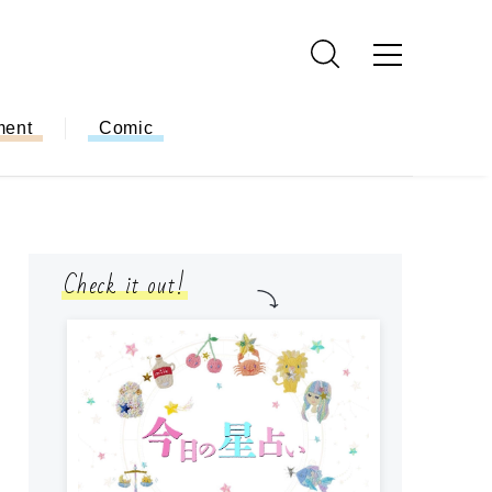
ment
Comic
Check it out!
モ
方
ー