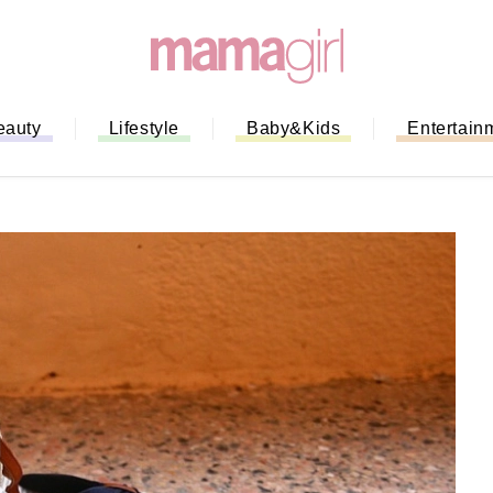
eauty
Lifestyle
Baby&Kids
Entertain
「もう行列に並ばない！」ミスドの
バイルオーダー完全ガイド｜支払い
法から受け取り方までネットオーダ