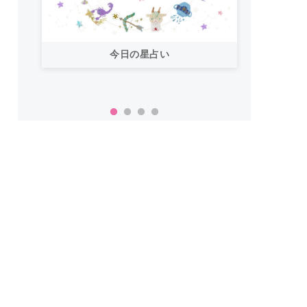
今日の星占い
「お
い！