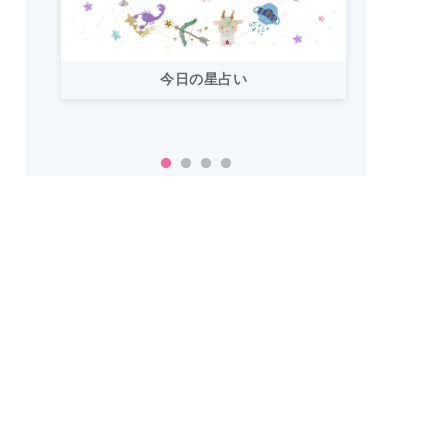
今日の星占い
「お
い！