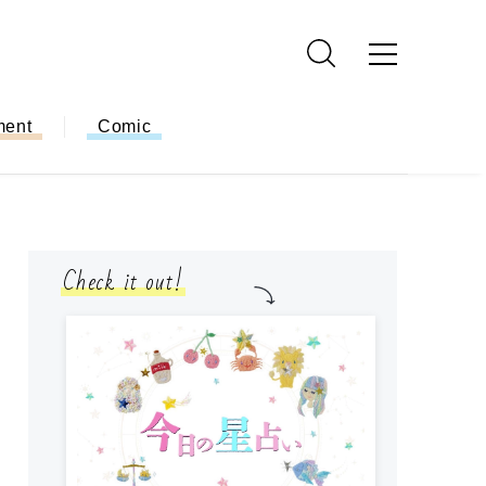
ment
Comic
Check it out!
モ
方
ー