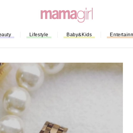
eauty
Lifestyle
Baby&Kids
Entertain
「もう行列に並ばない！」ミスドの
バイルオーダー完全ガイド｜支払い
法から受け取り方までネットオーダ