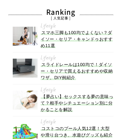
Ranking
[ 人気記事 ]
Lifestyle
スマホ三脚も100均でよくない？ダ
イソー・セリア・キャンドゥおすす
め11選
Lifestyle
スライドレールは100均で！ダイソ
ー・セリアで買えるおすすめや収納
ワザ、DIY例紹介
Lifestyle
【夢占い】セックスする夢の意味っ
て？相手やシチュエーション別に分
かることを解説
Lifestyle
コストコのプール人気12選！大型
や滑り台つき、水遊びグッズも紹介