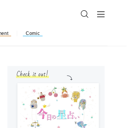
ment
Comic
Check it out!
モ
方
ー