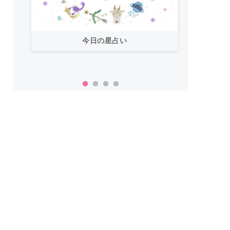
今日の星占い
「お
い！