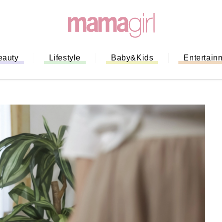
eauty
Lifestyle
Baby&Kids
Entertain
「もう行列に並ばない！」ミスドの
バイルオーダー完全ガイド｜支払い
法から受け取り方までネットオーダ