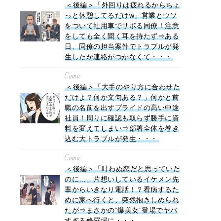
＜後編＞「外回りは疲れるからちょ
っと休憩してるだけw」営業とウソ
をついて社用車でサボる同僚！注意
をしても全く聞く耳を持たず⇒ある
日、同僚の担当案件でトラブルが発
生したが連絡がつかなくて・・・
Comic
＜後編＞「大手のやり方に合わせた
だけよ？何か文句ある？」何かと前
職の名前を出すプライドの高い中途
社員！周りに確認も取らず勝手に資
料を変えてしまい⇒部署全体を巻き
込む大トラブルが発生・・・
Comic
＜後編＞「叶わぬ恋だと思っていた
のに…」片想いしているイケメン先
輩からいきなり電話！？看病するた
めに家へ行くと、突然抱きしめられ
たが⇒まさかの“爆美女”登場でヤバ
すぎる修羅場に・・・