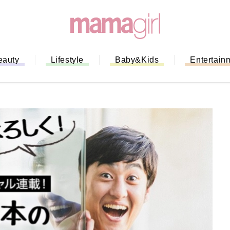
eauty
Lifestyle
Baby&Kids
Entertain
「もう行列に並ばない！」ミスドの
バイルオーダー完全ガイド｜支払い
法から受け取り方までネットオーダ