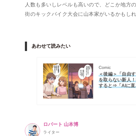
人数も多いしレベルも高いので、どこか地方
街のキックバイク大会に山本家がいるかもし
あわせて読みたい
Comic
＜後編＞「自由す
を取らない新人！
すると⇒「AIに
ロバート 山本博
ライター