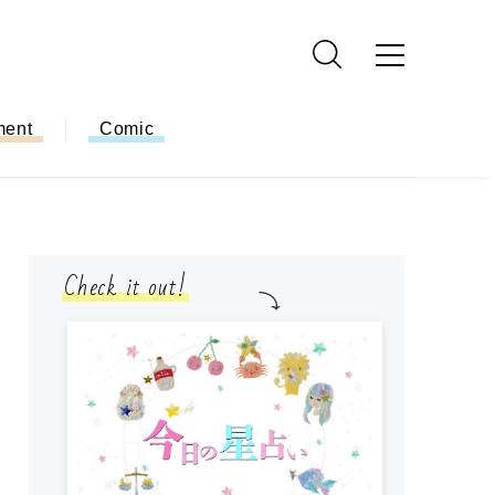
ment
Comic
Check it out!
モ
方
ー