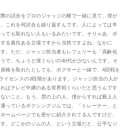
実際の試合をプロのジャッジの横で一緒に見て、僕が
す。これを何試合も繰り返すんです。人によっては半
かっても取れない人もいるみたいです。そりゃあ、ボ
右する責任ある立場ですから当然ですよね。なかに
です。ただ、ジャッジ担当者もレフェリーも「高齢化
うで、ちょうど僕ぐらいの40代が少ないんです。そ
資格を取れたとしても、ボクサーと一緒で、4回戦を
級ライセンスの3段階があります。ジャッジ担当の人が
ければテレビ中継のある世界戦くらいだと思うんです
もないこと。もう、雲の上の人、僕からすれば殿上人
、通っているボクシングジムでは、「トレーナー」と
のホームページでも密かに紹介されてるんですけど、
ます。どこかのジムの人、という立場だと、公平なジ