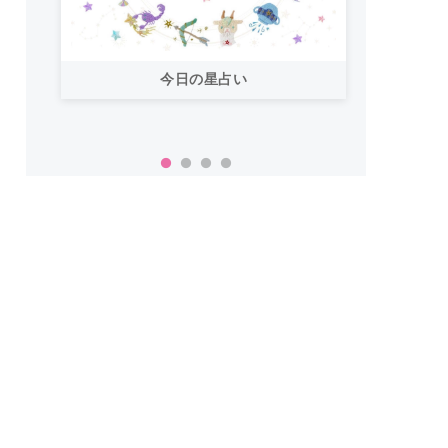
今日の星占い
「お
い！