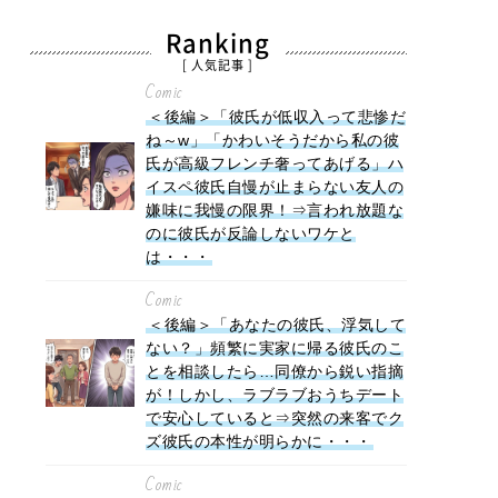
Ranking
[ 人気記事 ]
Comic
＜後編＞「彼氏が低収入って悲惨だ
ね～w」「かわいそうだから私の彼
氏が高級フレンチ奢ってあげる」ハ
イスペ彼氏自慢が止まらない友人の
嫌味に我慢の限界！⇒言われ放題な
のに彼氏が反論しないワケと
は・・・
Comic
＜後編＞「あなたの彼氏、浮気して
ない？」頻繁に実家に帰る彼氏のこ
とを相談したら…同僚から鋭い指摘
が！しかし、ラブラブおうちデート
で安心していると⇒突然の来客でク
ズ彼氏の本性が明らかに・・・
Comic