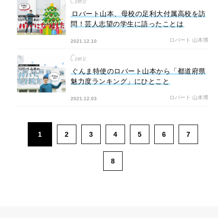
Comic
ロバート山本、母校の足利大付属高校を訪
問！芸人志望の学生に語ったことは
ロバート 山本博
2021.12.10
Comic
ぐんま特使のロバート山本から「都道府県
魅力度ランキング」にひとこと
ロバート 山本博
2021.12.03
1
2
3
4
5
6
7
8