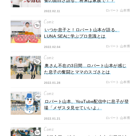
雀の面白さ語る、将来は家族で！？
ロバート 山本博
2022.02.11
Comic
いつか息子と！ロバート山本が語る、
LUNA SEAに学ぶプロ意識とは
ロバート 山本博
2022.02.04
Comic
奥さん不在の3日間…ロバート山本が感じ
た息子の奮闘とママのスゴさとは
ロバート 山本博
2022.01.28
Comic
ロバート山本、YouTube配信中に息子が登
場「メザスタ見せていいよ」
ロバート 山本博
2022.01.21
Comic