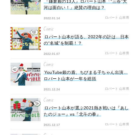
『鎌倉殿の13人』ロバート山本「“三谷”大
河は面白い！」絶賛の理由は？
ロバート 山本博
2022.01.14
Comic
ロバート山本が語る、2022年の計は…日本
の“名城”を制覇！？
ロバート 山本博
2022.01.07
Comic
YouTube銀の盾、ちびまる子ちゃん出演…
ロバート山本が一年を総括
ロバート 山本博
2021.12.24
Comic
ロバート山本が選ぶ2021熱き戦いは『あし
たのジョー』vs『北斗の拳』
ロバート 山本博
2021.12.17