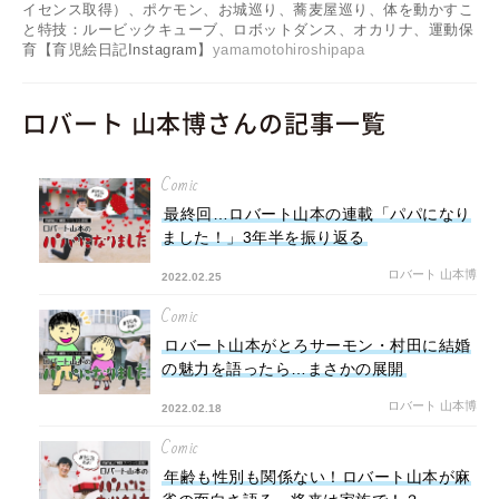
イセンス取得）、ポケモン、お城巡り、蕎麦屋巡り、体を動かすこ
と特技：ルービックキューブ、ロボットダンス、オカリナ、運動保
育【育児絵日記Instagram】
yamamotohiroshipapa
ロバート 山本博さんの記事一覧
Comic
最終回…ロバート山本の連載「パパになり
ました！」3年半を振り返る
ロバート 山本博
2022.02.25
Comic
ロバート山本がとろサーモン・村田に結婚
の魅力を語ったら…まさかの展開
ロバート 山本博
2022.02.18
Comic
年齢も性別も関係ない！ロバート山本が麻