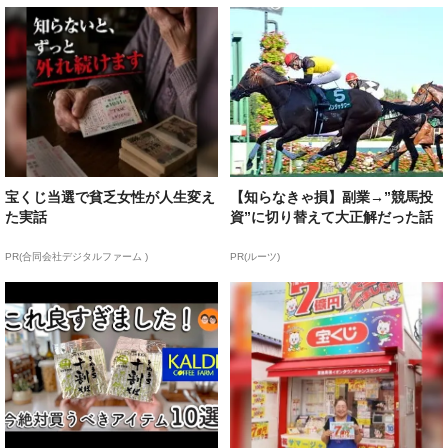
宝くじ当選で貧乏女性が人生変え
【知らなきゃ損】副業→”競馬投
た実話
資”に切り替えて大正解だった話
PR(合同会社デジタルファーム )
PR(ルーツ)