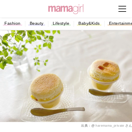
Fashion
Beauty
Lifestyle
Baby&Kids
Entertainm
出典：@
haremama_private
さん