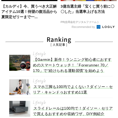
【カルディ】今、買うべき大正解
3億当選主婦「宝くじ買う前に〇
アイテム10選！待望の復活品から
〇した」当選率上げる方法
夏限定ゼリーまで一...
PR(合同会社デジタルファーム )
Recommended by
Ranking
[ 人気記事 ]
Lifestyle
【Garmin】新作！ランニング初心者におすす
めのスマートウォッチ！「Forerunner 70／
170」で“続けられる運動習慣”を始めよう
Lifestyle
スマホ三脚も100均でよくない？ダイソー・セ
リア・キャンドゥおすすめ11選
Lifestyle
スライドレールは100均で！ダイソー・セリア
で買えるおすすめや収納ワザ、DIY例紹介