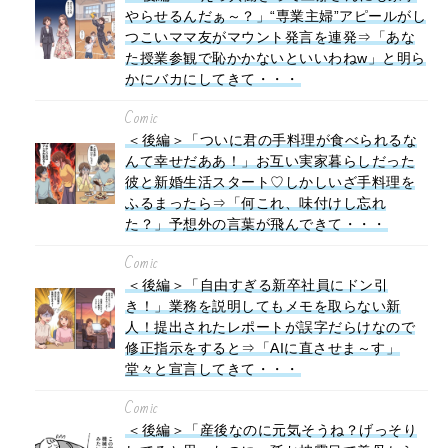
やらせるんだぁ～？」“専業主婦”アピールがし
つこいママ友がマウント発言を連発⇒「あな
た授業参観で恥かかないといいわねw」と明ら
かにバカにしてきて・・・
Comic
＜後編＞「ついに君の手料理が食べられるな
んて幸せだああ！」お互い実家暮らしだった
彼と新婚生活スタート♡しかしいざ手料理を
ふるまったら⇒「何これ、味付けし忘れ
た？」予想外の言葉が飛んできて・・・
Comic
＜後編＞「自由すぎる新卒社員にドン引
き！」業務を説明してもメモを取らない新
人！提出されたレポートが誤字だらけなので
修正指示をすると⇒「AIに直させま～す」
堂々と宣言してきて・・・
Comic
＜後編＞「産後なのに元気そうね？げっそり