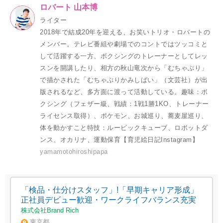
ロバート 山本博
ライター
2018年で結成20年を迎える、お笑いトリオ・ロバートの
メンバー。テレビ番組や劇場でのコントではツッコミと
して活躍する一方、ボクシングのトレーナーとしてレッ
スンを開講したり、相方の秋山竜次から「むちゃぶり」
で描かされた「むちゃぶりかみしばい」（文芸社）が出
版されるなど、多方面に渡って活動している。趣味：ボ
クシング（フェザー級、戦績：1戦1勝1KO、トレーナー
ライセンス取得）、ポケモン、お城巡り、蕎麦屋巡り、
体を動かすこと特技：ルービックキューブ、ロボットダ
ンス、オカリナ、運動保育【育児絵日記Instagram】
yamamotohiroshipapa
「検品・仕分けスタッフ」!「早期キャリア形成」
正社員デビュー歓迎・ワークライフバランス充実
株式会社Brand Rich
東京都