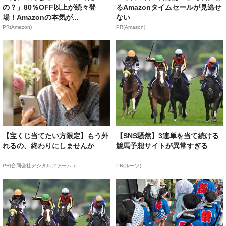
の？」80％OFF以上が続々登
るAmazonタイムセールが見逃せ
場！Amazonの本気が...
ない
PR(Amazon)
PR(Amazon)
【宝くじ当てたい方限定】もう外
【SNS騒然】3連単を当て続ける
れるの、終わりにしませんか
競馬予想サイトが異常すぎる
PR(合同会社デジタルファーム )
PR(ルーツ)