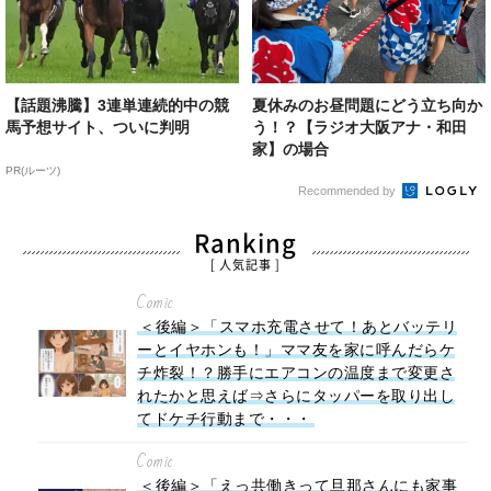
【話題沸騰】3連単連続的中の競
夏休みのお昼問題にどう立ち向か
馬予想サイト、ついに判明
う！？【ラジオ大阪アナ・和田
家】の場合
PR(ルーツ)
Recommended by
Ranking
[ 人気記事 ]
Comic
＜後編＞「スマホ充電させて！あとバッテリ
ーとイヤホンも！」ママ友を家に呼んだらケ
チ炸裂！？勝手にエアコンの温度まで変更さ
れたかと思えば⇒さらにタッパーを取り出し
てドケチ行動まで・・・
Comic
＜後編＞「えっ共働きって旦那さんにも家事