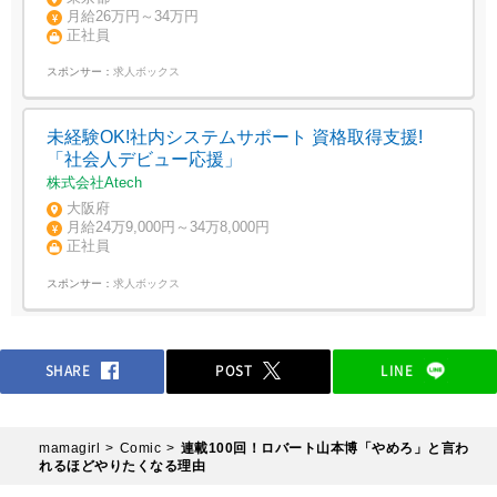
月給26万円～34万円
正社員
スポンサー：
求人ボックス
未経験OK!社内システムサポート 資格取得支援!
「社会人デビュー応援」
株式会社Atech
大阪府
月給24万9,000円～34万8,000円
正社員
スポンサー：
求人ボックス
SHARE
POST
LINE
mamagirl
Comic
連載100回！ロバート山本博「やめろ」と言わ
れるほどやりたくなる理由