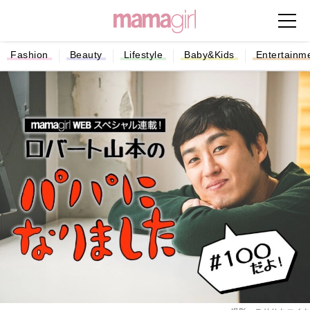
Fashion
Beauty
Lifestyle
Baby&Kids
Entertainm