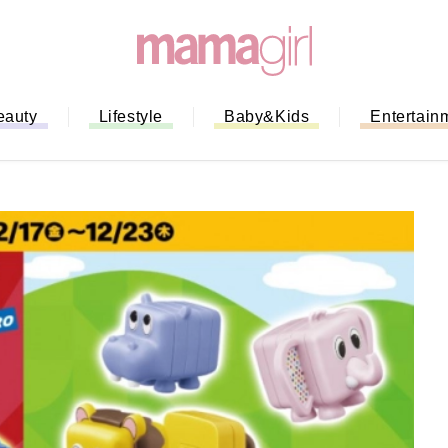
eauty
Lifestyle
Baby&Kids
Entertain
「もう行列に並ばない！」ミスドの
バイルオーダー完全ガイド｜支払い
法から受け取り方までネットオーダ