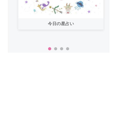
今日の星占い
「お
い！