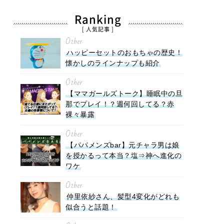
Ranking
[ 人気記事 ]
Other
ハッピーセットのおもちゃの歴史！
懐かしのラインナップも紹介
Other
【ママガールズトーク】睡眠中の旦
那でプレイ！？週何回してる？赤
裸々暴露
Other
【パパメンズbar】元チャラ男は娘
を授かるって本当？塩⇒神へ進化の
ワケ
Other
仲里依紗さん、髪型4変化がどれも
似合うと話題！