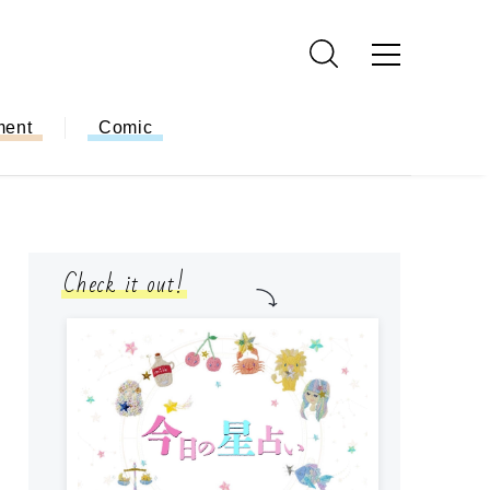
ment
Comic
Check it out!
モ
方
ー