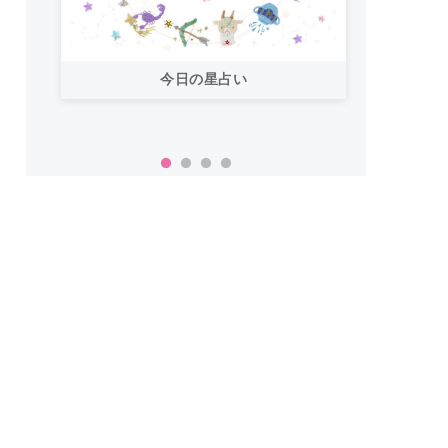
今日の星占い
「お
い！