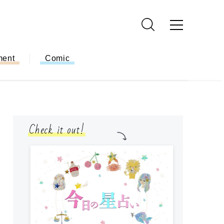
ment
Comic
Check it out!
モ
方
ー