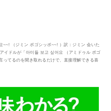
~! （ジミン ポゴシッポ~~! ）訳：ジミン 会いた
アイドルが「아미들 보고 싶어요 （アミドゥル ポゴ
と言ってるのを聞き取れるだけで、直接理解できる喜