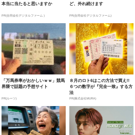
本当に当たると思いますか
ど、外れ続けます
PR(合同会社デジタルファーム )
PR(合同会社デジタルファーム)
「万馬券率がおかしいｗｗ」競馬
８月のロト6はこの方法で買え!!
界隈で話題の予想サイト
６つの数字が『完全一致』する方
法
PR(ルーツ)
PR(株式会社MURA)