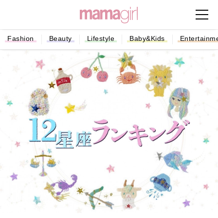
Fashion
Beauty
Lifestyle
Baby&Kids
Entertainm