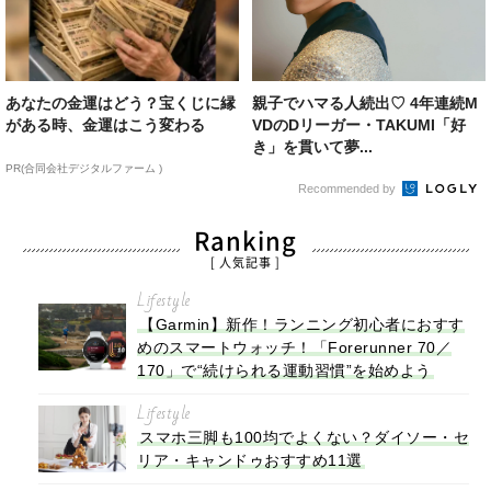
あなたの金運はどう？宝くじに縁
親子でハマる人続出♡ 4年連続M
がある時、金運はこう変わる
VDのDリーガー・TAKUMI「好
き」を貫いて夢...
PR(合同会社デジタルファーム )
Recommended by
Ranking
[ 人気記事 ]
Lifestyle
【Garmin】新作！ランニング初心者におすす
めのスマートウォッチ！「Forerunner 70／
170」で“続けられる運動習慣”を始めよう
Lifestyle
スマホ三脚も100均でよくない？ダイソー・セ
リア・キャンドゥおすすめ11選