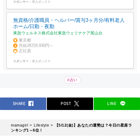
スポンサー：
求人ボックス
無資格/介護職員・ヘルパー/賞与3ヶ月分/有料老人
ホーム/日勤・夜勤
東急ウェルネス株式会社東急ウェリナケア尾山台
東京都
月給28万8,930円～
正社員
スポンサー：
求人ボックス
#占い
SHARE
POST
LINE
mamagirl
Lifestyle
【5/12(金)】あなたの運勢は？今日の星座ラ
ンキング1～6位！