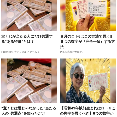
宝くじが当たる人にだけ共通す
８月のロト6はこの方法で買え!!
る“ある特徴”とは？
６つの数字が『完全一致』する方
法
PR(合同会社デジタルファーム )
PR(株式会社MURA)
“宝くじは運じゃなかった”当たる
【昭和43年以前生まれはロト６こ
人の“共通点”を知っただけ
の数字を買うべき】6つの数字が