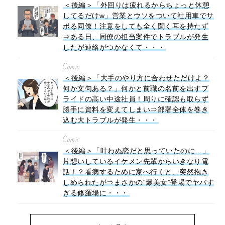
＜後編＞「外回りは疲れるからちょっと休憩
してるだけw」営業とウソをついて社用車でサ
ボる同僚！注意をしても全く聞く耳を持たず
⇒ある日、同僚の担当案件でトラブルが発生
したが連絡がつかなくて・・・
Comic
＜後編＞「大手のやり方に合わせただけよ？
何か文句ある？」何かと前職の名前を出すプ
ライドの高い中途社員！周りに確認も取らず
勝手に資料を変えてしまい⇒部署全体を巻き
込む大トラブルが発生・・・
Comic
＜後編＞「叶わぬ恋だと思っていたのに…」
片想いしているイケメン先輩からいきなり電
話！？看病するために家へ行くと、突然抱き
しめられたが⇒まさかの“爆美女”登場でヤバす
ぎる修羅場に・・・