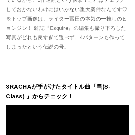
ているから、3作連続という快挙！これはチェック
しておかないわけにはいかない重大案件なんです♡
※トップ画像は、ライター冨田の本気の一推しのヒ
ョンジン！ 雑誌『Esquire』の編集も撮り下ろした
写真がどれも良すぎて選べず、4パターンも作って
しまったという伝説の号。
3RACHAが手がけたタイトル曲「특(S-
Class) 」からチェック！