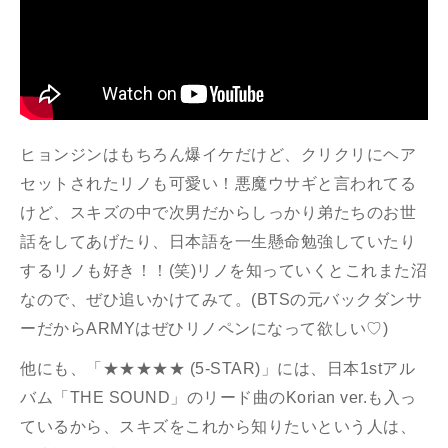
ヒョンジンはもちろん爆イケだけど、クリクリにヘア
セットされたリノも可愛い！悪魔ウサギと言われてる
けど、スキズの中で次男だからしっかり弟たちのお世
話をしてあげたり、日本語を一生懸命勉強していたり
するリノも好き！！(笑)リノを知っていくとこれまた沼
なので、ぜひ追いかけてみて。(BTSの元バックダンサ
ーだからARMYはぜひリノペンになって欲しい♡)
他にも、「★★★★★ (5-STAR)」には、日本1stアル
バム「THE SOUND」のリード曲のKorian ver.も入っ
ているから、スキズをこれから知りたいという人は、