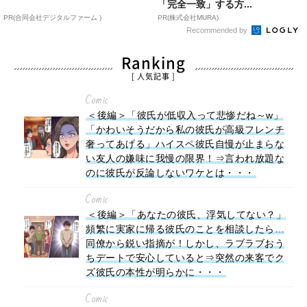
「完全一致」する方...
PR(合同会社デジタルファーム )
PR(株式会社MURA)
Recommended by
Ranking
[ 人気記事 ]
Comic
＜後編＞「彼氏が低収入って悲惨だね～w」
「かわいそうだから私の彼氏が高級フレンチ
奢ってあげる」ハイスペ彼氏自慢が止まらな
い友人の嫌味に我慢の限界！⇒言われ放題な
のに彼氏が反論しないワケとは・・・
Comic
＜後編＞「あなたの彼氏、浮気してない？」
頻繁に実家に帰る彼氏のことを相談したら…
同僚から鋭い指摘が！しかし、ラブラブおう
ちデートで安心していると⇒突然の来客でク
ズ彼氏の本性が明らかに・・・
Comic