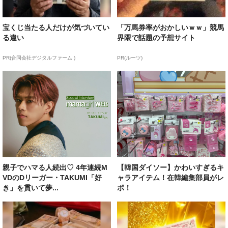
宝くじ当たる人だけが気づいてい
「万馬券率がおかしいｗｗ」競馬
る違い
界隈で話題の予想サイト
PR(合同会社デジタルファーム )
PR(ルーツ)
親子でハマる人続出♡ 4年連続M
【韓国ダイソー】かわいすぎるキ
VDのDリーガー・TAKUMI「好
ャラアイテム！在韓編集部員がレ
き」を貫いて夢...
ポ！