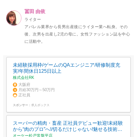
冨田 由依
ライター
アパレル業界から長男出産後にライター業へ転身。その
後、次男を出産し2児の母に。女性ファッション誌を中心
に活動中。
未経験採用枠/ゲームのQAエンジニア/研修制度充
実/年間休日125日以上
株式会社RK
大阪府
月給30万円～50万円
正社員
スポンサー：
求人ボックス
スーパーの精肉・畜産 正社員デビュー歓迎!未経験
から“肉のプロ”へ!/切るだけじゃない!魅せる技術も
身につく
オーケー松戸常盤平店