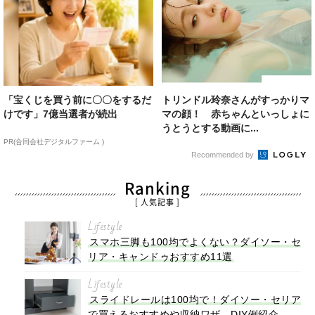
「宝くじを買う前に〇〇をするだ
トリンドル玲奈さんがすっかりマ
けです」7億当選者が続出
マの顔！ 赤ちゃんといっしょに
うとうとする動画に...
PR(合同会社デジタルファーム )
Recommended by
Ranking
[ 人気記事 ]
Lifestyle
スマホ三脚も100均でよくない？ダイソー・セ
リア・キャンドゥおすすめ11選
Lifestyle
スライドレールは100均で！ダイソー・セリア
で買えるおすすめや収納ワザ、DIY例紹介