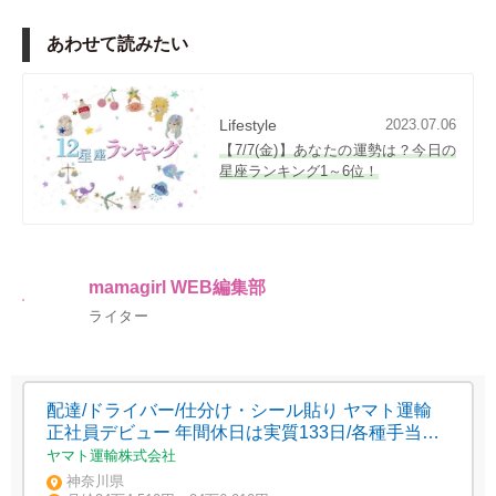
あわせて読みたい
Lifestyle
2023.07.06
【7/7(金)】あなたの運勢は？今日の
星座ランキング1～6位！
mamagirl WEB編集部
ライター
配達/ドライバー/仕分け・シール貼り ヤマト運輸
正社員デビュー 年間休日は実質133日/各種手当充
実
ヤマト運輸株式会社
神奈川県