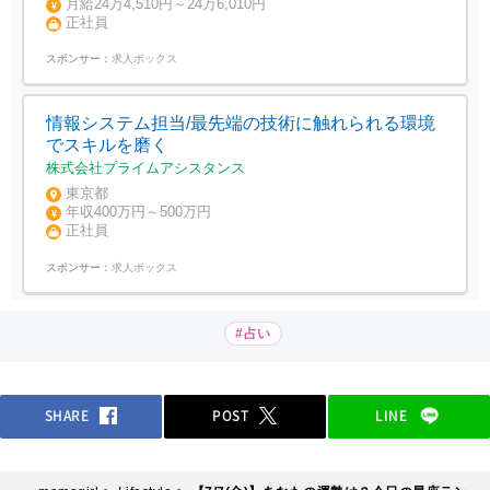
月給24万4,510円～24万6,010円
正社員
スポンサー：
求人ボックス
情報システム担当/最先端の技術に触れられる環境
でスキルを磨く
株式会社プライムアシスタンス
東京都
年収400万円～500万円
正社員
スポンサー：
求人ボックス
#占い
SHARE
POST
LINE