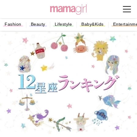
Fashion
Beauty
Lifestyle
Baby&Kids
Entertainm