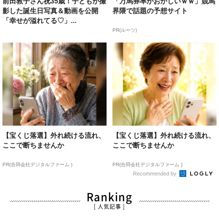
前田敦子さん祝35歳！子どもが撮
「万馬券率がおかしいｗｗ」競馬
影した誕生日写真＆動画を公開
界隈で話題の予想サイト
「幸せが溢れてる♡」...
PR(ルーツ)
【宝くじ落選】外れ続ける流れ、
【宝くじ落選】外れ続ける流れ、
ここで断ちませんか
ここで断ちませんか
PR(合同会社デジタルファーム )
PR(合同会社デジタルファーム )
Recommended by
Ranking
[ 人気記事 ]