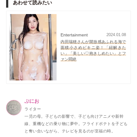
あわせて読みたい
Entertainment
2024.01.08
内田瑞穂さんが開放感あふれる海で
面積小さめビキニ姿！「紐解きた
い」「美しい♡抱きしめたい」とフ
ァン悶絶
ぶにお
ライター
一児の母。子どもの影響で、子ども向けアニメや新幹
線、重機などの乗り物に夢中。フライドポテトを子ども
と奪い合いながら、テレビを見るのが至福の時。