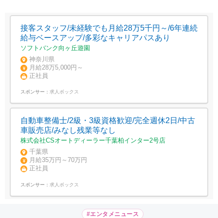
接客スタッフ/未経験でも月給28万5千円～/6年連続
給与ベースアップ/多彩なキャリアパスあり
ソフトバンク向ヶ丘遊園
神奈川県
月給28万5,000円～
正社員
スポンサー：
求人ボックス
自動車整備士/2級・3級資格歓迎/完全週休2日/中古
車販売店/みなし残業等なし
株式会社CSオートディーラー千葉柏インター2号店
千葉県
月給35万円～70万円
正社員
スポンサー：
求人ボックス
#エンタメニュース