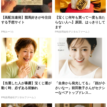
【高配当連発】競馬好きが今注目
【宝くじ何年も買って一度も当た
する予想サイト
らない人へ】原因、はっきりして
ます
PR(ルーツ)
PR(合同会社デジタルファーム )
【当選した人が暴露】宝くじ運が
「全身から発光してる」「顔が小
動く時、必ずある前触れ
さいなー」前田敦子さんがセクシ
ーなベアトップドレス...
PR(合同会社デジタルファーム )