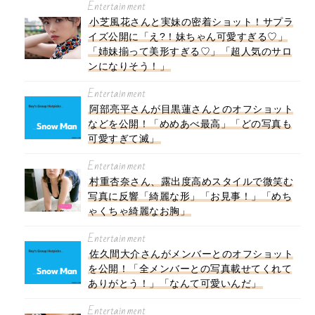
Entertainment
小芝風花さんと実妹の密着ショット！サプラ
イズ公開に「え?！妹ちゃん可愛すぎる♡」
「姉妹揃って美形すぎる♡」「超人気のサロ
ンになりそう！」
Entertainment
阿部亮平さんが目黒蓮さんとのオフショット
などを公開！「めめあべ最高」「どの写真も
可愛すぎて滅」
Entertainment
村重杏奈さん、露出度高めスタイルで微笑む
写真に反響「綺麗な形」「お見事！」「めち
ゃくちゃ綺麗なお胸」
Entertainment
佐久間大介さんがメンバーとのオフショット
を公開！「全メンバーとの写真載せてくれて
ありがとう！」「なんて可愛いんだ」
Entertainment