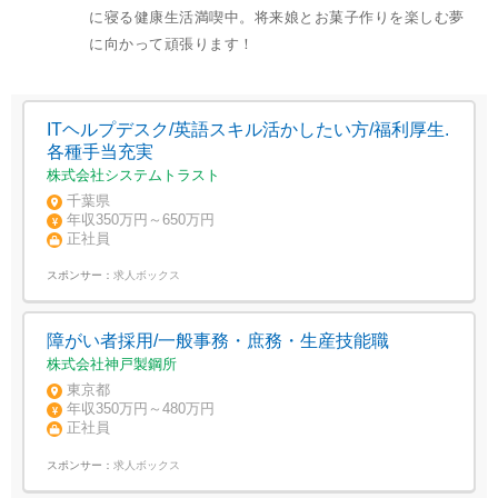
に寝る健康生活満喫中。将来娘とお菓子作りを楽しむ夢
に向かって頑張ります！
ITヘルプデスク/英語スキル活かしたい方/福利厚生.
各種手当充実
株式会社システムトラスト
千葉県
年収350万円～650万円
正社員
スポンサー：
求人ボックス
障がい者採用/一般事務・庶務・生産技能職
株式会社神戸製鋼所
東京都
年収350万円～480万円
正社員
スポンサー：
求人ボックス