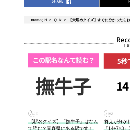
SHARE
mamagirl
Quiz
【穴埋めクイズ】すぐに分かったら
Re
[ 
Quiz
Quiz
【駅名クイズ】「撫牛子」はなん
答えが分か
て読む？青森県にある駅です！
「14÷7×3