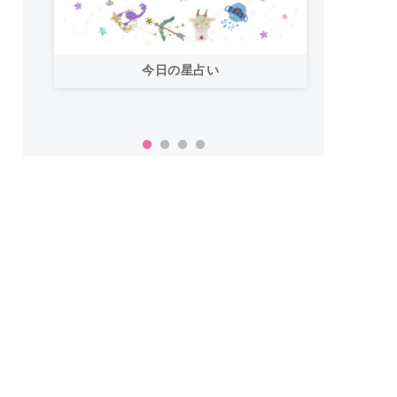
今日の星占い
「お
い！