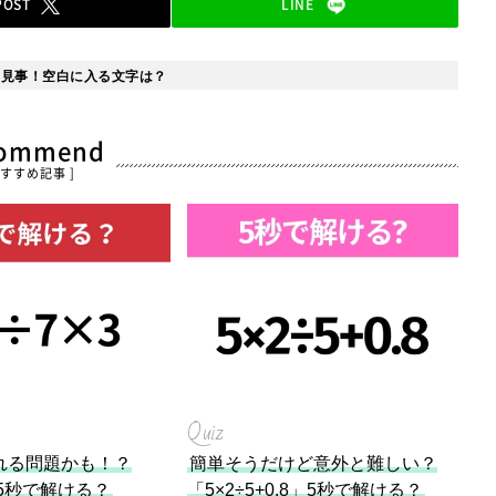
POST
LINE
お見事！空白に入る文字は？
commend
おすすめ記事 ]
Quiz
れる問題かも！？
簡単そうだけど意外と難しい？
」5秒で解ける？
「5×2÷5+0.8」5秒で解ける？