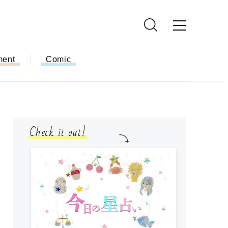
ment
Comic
Check it out!
モ
方
ー