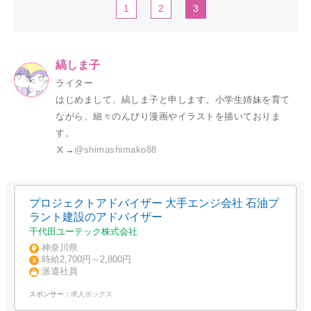
1
2
3
縞しま子
ライター
はじめまして、縞しま子と申します。小学生姉妹を育て
ながら、細々のんびり漫画やイラストを描いておりま
す。
Ⅹ→
@shimashimako88
プロジェクトアドバイザー 大手エンジ会社 石油プ
ラント建設のアドバイザー
千代田ユーテック株式会社
神奈川県
時給2,700円～2,800円
派遣社員
スポンサー：
求人ボックス