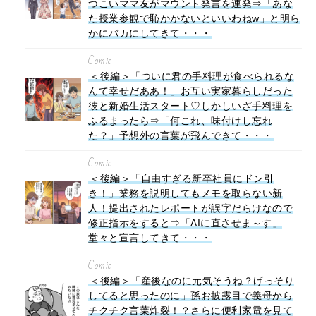
つこいママ友がマウント発言を連発⇒「あな
た授業参観で恥かかないといいわねw」と明ら
かにバカにしてきて・・・
Comic
＜後編＞「ついに君の手料理が食べられるな
んて幸せだああ！」お互い実家暮らしだった
彼と新婚生活スタート♡しかしいざ手料理を
ふるまったら⇒「何これ、味付けし忘れ
た？」予想外の言葉が飛んできて・・・
Comic
＜後編＞「自由すぎる新卒社員にドン引
き！」業務を説明してもメモを取らない新
人！提出されたレポートが誤字だらけなので
修正指示をすると⇒「AIに直させま～す」
堂々と宣言してきて・・・
Comic
＜後編＞「産後なのに元気そうね？げっそり
してると思ったのに」孫お披露目で義母から
チクチク言葉炸裂！？さらに便利家電を見て