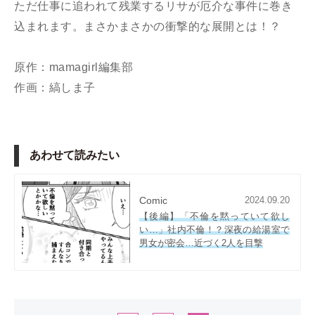
ただ仕事に追われて残業するリサが厄介な事件に巻き
込まれます。まさかまさかの衝撃的な展開とは！？
原作：mamagirl編集部
作画：縞しま子
あわせて読みたい
Comic
2024.09.20
【後編】「不倫を黙っていて欲し
い…」社内不倫！？深夜の給湯室で
男女が密会…近づく2人を目撃