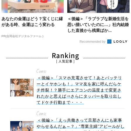
あなたの金運はどう？宝くじに縁
＜後編＞「ラブラブな新婚生活を
がある時、金運はこう変わる
思い描いていたのに…」社内結婚
した直後から残業ばか...
PR(合同会社デジタルファーム )
Recommended by
Ranking
[ 人気記事 ]
Comic
＜後編＞「スマホ充電させて！あとバッテリ
ーとイヤホンも！」ママ友を家に呼んだらケ
チ炸裂！？勝手にエアコンの温度まで変更さ
れたかと思えば⇒さらにタッパーを取り出し
てドケチ行動まで・・・
Comic
＜後編＞「えっ共働きって旦那さんにも家事
やらせるんだぁ～？」“専業主婦”アピールがし