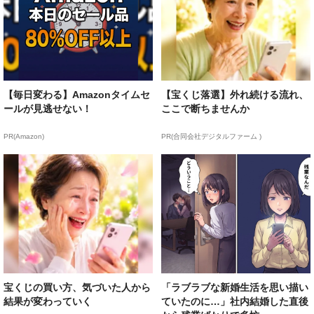
【毎日変わる】Amazonタイムセ
【宝くじ落選】外れ続ける流れ、
ールが見逃せない！
ここで断ちませんか
PR(Amazon)
PR(合同会社デジタルファーム )
宝くじの買い方、気づいた人から
「ラブラブな新婚生活を思い描い
結果が変わっていく
ていたのに…」社内結婚した直後