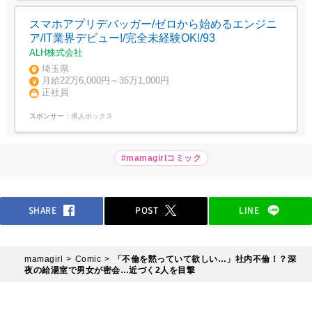
スマホアプリデバッガー/ゼロから始めるエンジニ
ア/IT業界デビュー!/完全未経験OK!/93
ALH株式会社
埼玉県
月給22万6,000円～35万1,000円
正社員
スポンサー：
求人ボックス
#mamagirlコミック
SHARE
POST
LINE
mamagirl
Comic
「不倫を黙っていて欲しい…」社内不倫！？深
夜の給湯室で男女が密会…近づく2人を目撃