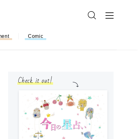
ment
Comic
Check it out!
モ
方
ー