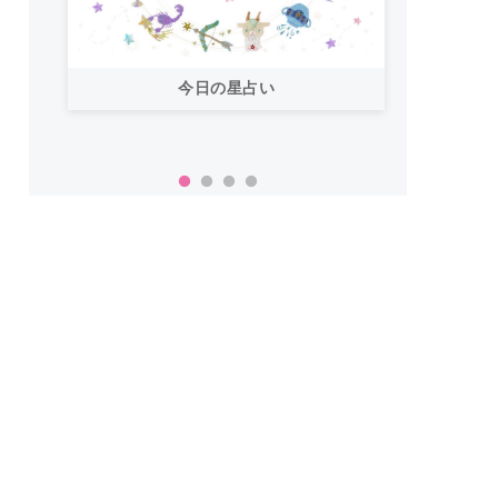
今日の星占い
「お
い！