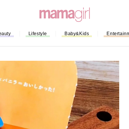
eauty
Lifestyle
Baby&Kids
Entertain
「もう行列に並ばない！」ミスドの
バイルオーダー完全ガイド｜支払い
法から受け取り方までネットオーダ