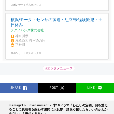
スポンサー：
求人ボックス
横浜/モータ・センサの製造・組立/未経験歓迎・土
日休み
テクノハンズ株式会社
神奈川県
月給22万円～35万円
正社員
スポンサー：
求人ボックス
#エンタメニュース
SHARE
POST
LINE
mamagirl
Entertainment
木10ドラマ「わたしの宝物」回を重ね
るごとに視聴者を惑わす展開に大反響「誰を応援したらいいのかわか
らない」「胸がくるちぃ」