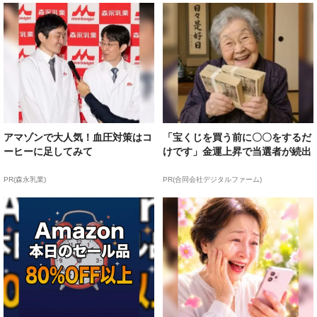
アマゾンで大人気！血圧対策はコ
「宝くじを買う前に〇〇をするだ
ーヒーに足してみて
けです」金運上昇で当選者が続出
PR(森永乳業)
PR(合同会社デジタルファーム)