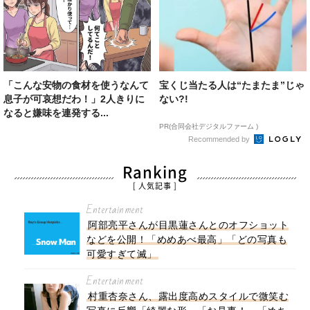
「こんな安物の食材を使うなんて
宝くじ当たる人は“たまたま”じゃ
息子が可哀想だわ！」2人きりに
ない?!
なると嫌味を連発する...
PR(合同会社デジタルファーム )
Recommended by
Ranking
[ 人気記事 ]
Entertainment
阿部亮平さんが目黒蓮さんとのオフショット
などを公開！「めめあべ最高」「どの写真も
可愛すぎて滅」
Entertainment
村重杏奈さん、露出度高めスタイルで微笑む