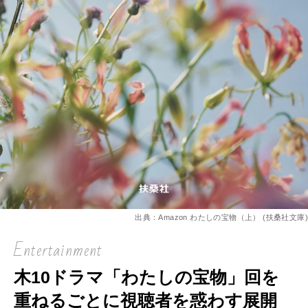
出典：Amazon わたしの宝物（上） (扶桑社文庫)
Entertainment
木10ドラマ「わたしの宝物」回を
重ねるごとに視聴者を惑わす展開