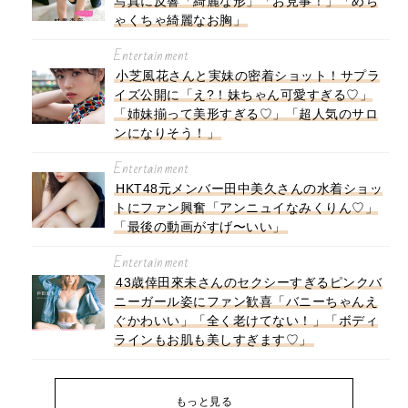
写真に反響「綺麗な形」「お見事！」「めち
ゃくちゃ綺麗なお胸」
Entertainment
小芝風花さんと実妹の密着ショット！サプラ
イズ公開に「え?！妹ちゃん可愛すぎる♡」
「姉妹揃って美形すぎる♡」「超人気のサロ
ンになりそう！」
Entertainment
HKT48元メンバー田中美久さんの水着ショッ
トにファン興奮「アンニュイなみくりん♡」
「最後の動画がすげ〜いい」
Entertainment
43歳倖田來未さんのセクシーすぎるピンクバ
ニーガール姿にファン歓喜「バニーちゃんえ
ぐかわいい」「全く老けてない！」「ボディ
ラインもお肌も美しすぎます♡」
もっと見る