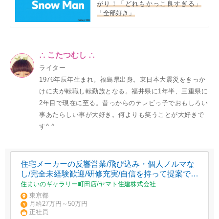
がり！「どれもかっこ良すぎる」
「全部好き」
∴ こたつむし ∴
ライター
1976年辰年生まれ。福島県出身。東日本大震災をきっか
けに夫が転職し転勤族となる。福井県に1年半、三重県に
2年目で現在に至る。昔っからのテレビっ子でおもしろい
事あたらしい事が大好き。何よりも笑うことが大好きで
す^ ^
住宅メーカーの反響営業/飛び込み・個人ノルマな
し/完全未経験歓迎/研修充実/自信を持って提案でき
る商品力が強み/年収1000万円超も可
住まいのギャラリー町田店/ヤマト住建株式会社
東京都
月給27万円～50万円
正社員