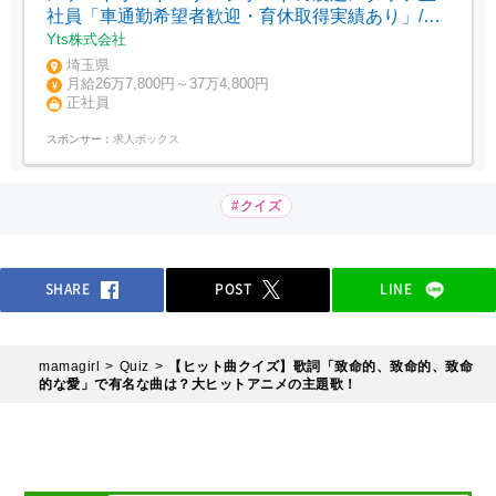
社員「車通勤希望者歓迎・育休取得実績あり」/定
着率高い・さいたま市中央区上落合
Yts株式会社
埼玉県
月給26万7,800円～37万4,800円
正社員
スポンサー：
求人ボックス
#クイズ
SHARE
POST
LINE
mamagirl
Quiz
【ヒット曲クイズ】歌詞「致命的、致命的、致命
的な愛」で有名な曲は？大ヒットアニメの主題歌！