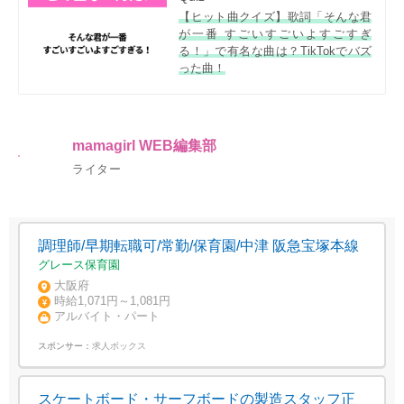
【ヒット曲クイズ】歌詞「そんな君
が一番 すごいすごいよすごすぎ
る！」で有名な曲は？TikTokでバズ
った曲！
mamagirl WEB編集部
ライター
調理師/早期転職可/常勤/保育園/中津 阪急宝塚本線
グレース保育園
大阪府
時給1,071円～1,081円
アルバイト・パート
スポンサー：
求人ボックス
スケートボード・サーフボードの製造スタッフ正