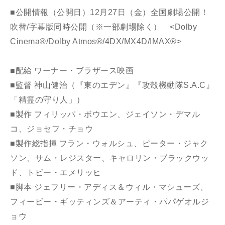
■公開情報（公開日）
12月27日（金）全国劇場公開！
吹替/字幕版同時公開（※一部劇場除く） <Dolby
Cinema®/Dolby Atmos®/4DX/MX4D/IMAX®>
■配給
ワーナー・ブラザース映画
■監督
神山健治（『東のエデン』『攻殻機動隊S.A.C』
「精霊の守り人」）
■製作
フィリッパ・ボウエン、ジェイソン・デマル
コ、ジョセフ・チョウ
■製作総指揮
フラン・ウォルシュ、ピーター・ジャク
ソン、サム・レジスター、キャロリン・ブラックウッ
ド、トビー・エメリッヒ
■脚本
ジェフリー・アディス＆ウィル・マシューズ、
フィービー・ギッティンズ＆アーティ・パパゲオルジ
ョウ