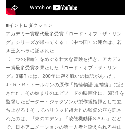
■イントロダクション
アカデミー賞歴代最多受賞『ロード・オブ・ザ・リン
グ』シリーズが帰ってくる！〈中つ国〉の運命は、若
き王女ヘラに託された――
〈一つの指輪〉をめぐる壮大な冒険を描き、アカデミ
ー賞最多受賞を果たした『ロード・オブ・ザ・リン
グ』3部作には、200年に遡る戦いの物語があった。
J・R・R・トールキンの原作「指輪物語 追補編」に記
された、その始まりのエピソードの映画化に、3部作を
監督したピーター・ジャクソンが製作総指揮として立
ち上がる！そしてハリウッド超大作の監督の座を託さ
れたのは、『東のエデン』『攻殻機動隊S.A.C.』など
で、日本アニメーションの第一人者と讃えられる神山