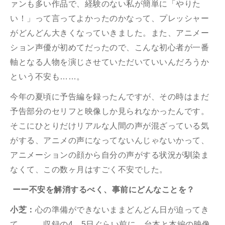
ァンも多い作品で、経験のない私が簡単に「やりた
い！」って言ってよかったのかなって、プレッシャー
がどんどん大きくなっていきました。また、アニメー
ション声優が初めてだったので、こんな初心者が一番
軸となる人物を演じさせていただいていいんだろうか
という不安も……。
今年の夏頃に予告編を録ったんですが、その時はまだ
予告部分のセリフと映像しか見られなかったんです。
そこにひとりだけリアルな人間の声が混ざっている気
がする、アニメの声になってないんじゃないかって、
アニメーションの顔から自分の声がする状況が馴染ま
なくて、この数ヶ月はすごく不安でした。
ーー不安を解消するべく、事前にどんなことを？
小芝：
心の準備ができないままどんどん日が迫ってき
て……。収録の
4
、
5
日ぐらい前に、台本と本編の映像