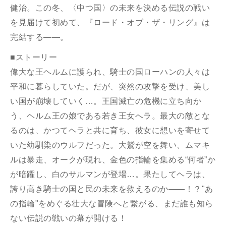
健治。この冬、〈中つ国〉の未来を決める伝説の戦い
を見届けて初めて、『ロード・オブ・ザ・リング』は
完結する――。
■ストーリー
偉大な王ヘルムに護られ、騎士の国ローハンの人々は
平和に暮らしていた。だが、突然の攻撃を受け、美し
い国が崩壊していく…。王国滅亡の危機に立ち向か
う、ヘルム王の娘である若き王女へラ。最大の敵とな
るのは、かつてヘラと共に育ち、彼女に想いを寄せて
いた幼馴染のウルフだった。大鷲が空を舞い、ムマキ
ルは暴走、オークが現れ、金色の指輪を集める“何者”か
が暗躍し、白のサルマンが登場…。果たしてヘラは、
誇り高き騎士の国と民の未来を救えるのか――！？"あ
の指輪"をめぐる壮大な冒険へと繋がる、まだ誰も知ら
ない伝説の戦いの幕が開ける！