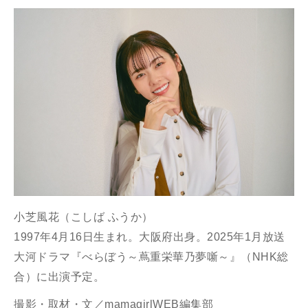
小芝風花（こしば ふうか）
1997
年
4
月
16
日生まれ。大阪府出身。
2025
年
1
月放送
大河ドラマ『べらぼう～蔦重栄華乃夢噺～』（
NHK
総
合）に出演予定。
撮影・
取材・文／mamagirlWEB編集部