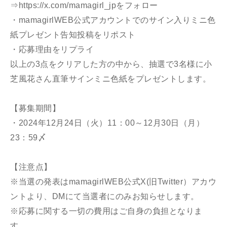
⇒
https://x.com/mamagirl_jp
をフォロー
・mamagirlWEB公式アカウントでのサイン入りミニ色
紙プレゼント告知投稿をリポスト
・応募理由をリプライ
以上の3点をクリアした方の中から、抽選で3名様に小
芝風花さん直筆サインミニ色紙をプレゼントします。
【募集期間】
・2024年12月24日（火）11：00～12月30日（月）
23：59〆
【注意点】
※当選の発表はmamagirlWEB公式X(旧Twitter）アカウ
ントより、DMにて当選者にのみお知らせします。
※応募に関する一切の費用はご自身の負担となりま
す。