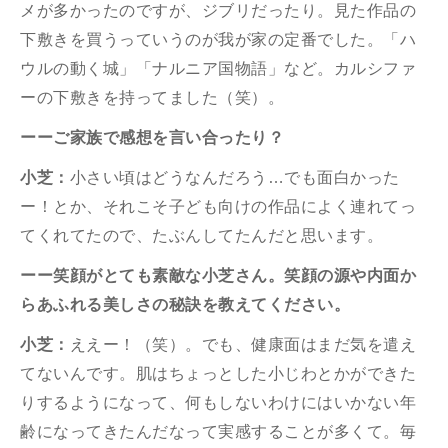
メが多かったのですが、ジブリだったり。見た作品の
下敷きを買うっていうのが我が家の定番でした。「ハ
ウルの動く城」「ナルニア国物語」など。カルシファ
ーの下敷きを持ってました（笑）。
ーーご家族で感想を言い合ったり？
小芝：
小さい頃はどうなんだろう…でも面白かった
ー！とか、それこそ子ども向けの作品によく連れてっ
てくれてたので、たぶんしてたんだと思います。
ーー笑顔がとても素敵な小芝さん。笑顔の源や内面か
らあふれる美しさの秘訣を教えてください。
小芝：
ええー！（笑）。でも、健康面はまだ気を遣え
てないんです。肌はちょっとした小じわとかができた
りするようになって、何もしないわけにはいかない年
齢になってきたんだなって実感することが多くて。毎