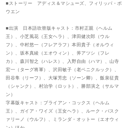
■ストーリー
アディス＆マシューズ、フィリッパ・ボ
ウエン
■出演
日本語吹替版キャスト：市村正親（ヘルム
王）、小芝風花（王女ヘラ）、津田健次郎（ウル
フ）、中村悠一（フレアラフ）本田貴子（オルウィ
ン）、坂本真綾（エオウィン）、斧アツシ（フレ
カ）、森川智之（ハレス）、入野自由（ハマ）、山寺
宏一（ターグ将軍）、沢田敏子（老ペニクルック）、
田谷隼（リーフ）、大塚芳忠（ソーン卿）、飯泉征貴
（シャンク）、村治学（ロット）、勝部演之（サルマ
ン）
字幕版キャスト：ブライアン・コックス（ヘルム
王）、ガイア・ワイズ（王女ヘラ）、ルーク・パスク
ァリーノ（ウルフ）、ミランダ・オットー（エオウィ
ン）ほか