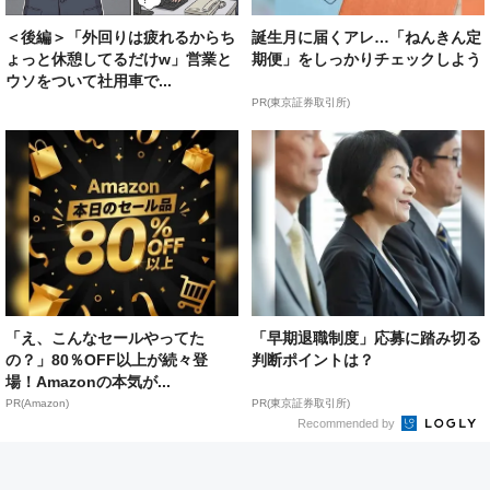
＜後編＞「外回りは疲れるからち
誕生月に届くアレ…「ねんきん定
ょっと休憩してるだけw」営業と
期便」をしっかりチェックしよう
ウソをついて社用車で...
PR(東京証券取引所)
「え、こんなセールやってた
「早期退職制度」応募に踏み切る
の？」80％OFF以上が続々登
判断ポイントは？
場！Amazonの本気が...
PR(Amazon)
PR(東京証券取引所)
Recommended by