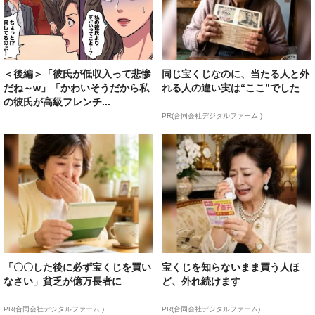
＜後編＞「彼氏が低収入って悲惨
同じ宝くじなのに、当たる人と外
だね～w」「かわいそうだから私
れる人の違い実は“ここ”でした
の彼氏が高級フレンチ...
PR(合同会社デジタルファーム )
「〇〇した後に必ず宝くじを買い
宝くじを知らないまま買う人ほ
なさい」貧乏が億万長者に
ど、外れ続けます
PR(合同会社デジタルファーム )
PR(合同会社デジタルファーム)