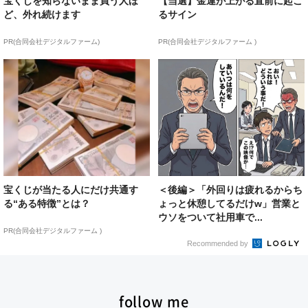
宝くじを知らないまま買う人ほ
【当選】金運が上がる直前に起こ
ど、外れ続けます
るサイン
PR(合同会社デジタルファーム)
PR(合同会社デジタルファーム )
宝くじが当たる人にだけ共通す
＜後編＞「外回りは疲れるからち
る“ある特徴”とは？
ょっと休憩してるだけw」営業と
ウソをついて社用車で...
PR(合同会社デジタルファーム )
Recommended by
follow me