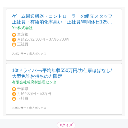
ゲーム周辺機器・コントローラーの組立スタッフ
正社員・有給消化率高い「正社員/年間休日125
日/IT・ゲーム業界志望」・港区南青山
Yts株式会社
東京都
月給25万2,300円～37万6,700円
正社員
スポンサー：
求人ボックス
10tドライバー/平均年収550万円/力仕事ほぼなし/
大型免許お持ちの方限定
有限会社柏廃材処理センター
千葉県
月給40万円～50万円
正社員
スポンサー：
求人ボックス
#クイズ