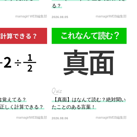
る？
mamagirl WEB編集部
mamagirlWEB編集部
2026.08.05
Quiz
は覚えてる？
【真面】はなんて読む？絶対聞い
2」正しく計算できる？
たことのある言葉！
mamagirlWEB編集部
mamagirlWEB編集部
2026.08.06