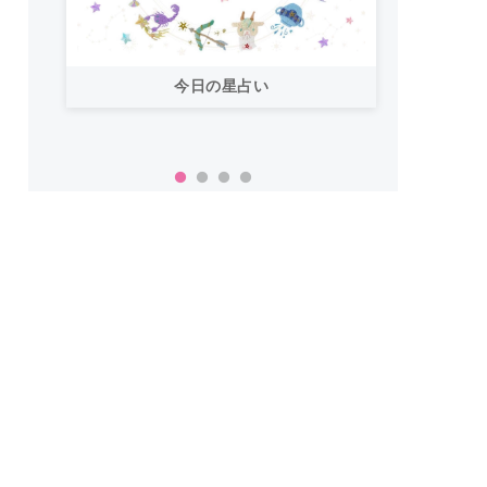
今日の星占い
「お
い！