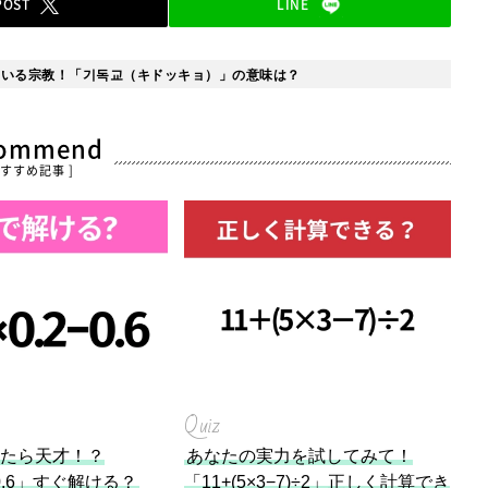
POST
LINE
ている宗教！「기독교（キドッキョ）」の意味は？
commend
おすすめ記事 ]
Quiz
ったら天才！？
あなたの実力を試してみて！
2−0.6」すぐ解ける？
「11+(5×3−7)÷2」正しく計算でき