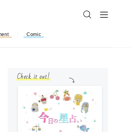
ment
Comic
Check it out!
モ
方
ー