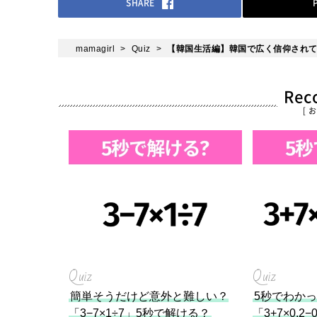
SHARE
mamagirl
Quiz
【韓国生活編】韓国で広く信仰され
Re
[ 
Quiz
Quiz
簡単そうだけど意外と難しい？
5秒でわか
「3−7×1÷7」5秒で解ける？
「3+7×0.