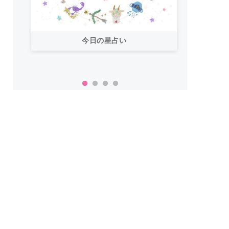
今日の星占い
「お
い！