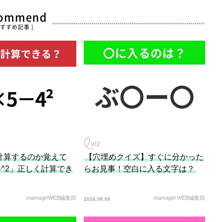
commend
おすすめ記事 ]
Quiz
計算するのか覚えて
【穴埋めクイズ】すぐに分かった
−4^2」正しく計算でき
らお見事！空白に入る文字は？
mamagirlWEB編集部
mamagirl WEB編集部
2026.08.06