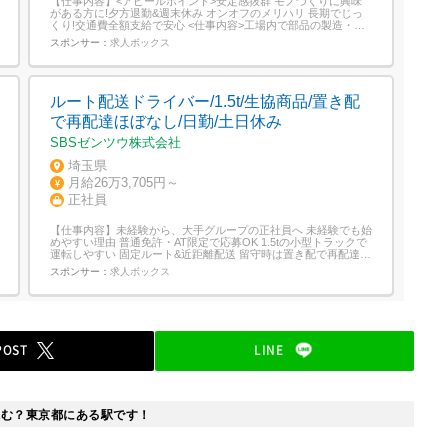
【仕事内容】<アピールポイント>安定感抜群 モノづくりに興味
がある方に!夕方退勤&週末休み オンオフのメリハリ 長期でじっ
くり!交通費全額支給で安心 <仕事内容>工場内で部品の製造・作
業スタッフ!以下の(1)～(3)のどれかの工程に配属。どの作業もシ
スポンサー：
求人ボックス
ンプルで、すぐに慣れていただけます!(1)製品の組立や油圧チェ
ック 組み立てた部品の洗浄作業(2)油圧機器用の金属パーツを
研...
ルート配送ドライバー/1.5t/生協商品/置き配
で再配達ほぼなし/日勤/土日休み
SBSゼンツウ株式会社
埼玉県
月給26万3,705円～
正社員
【仕事内容】未経験から、大手グループの正社員へ 未経験でも始
めやすい理由 普通免許・AT限定で応募OK 1.5tの小型トラックで
運転しやすい 固定ルート&近距離配送 留守時は置き配で再配達ほ
ぼなし 同乗研修ありでドライバーデビューも安心 この先家族が
スポンサー：
求人ボックス
できても安心な理由 日勤固定で生活リズム安定 完全週休2日制で
予定が立てやすい 賞与・昇給・手当・退職金あり 結婚祝い
金・...
POST
LINE
読む？東京都にある駅です！