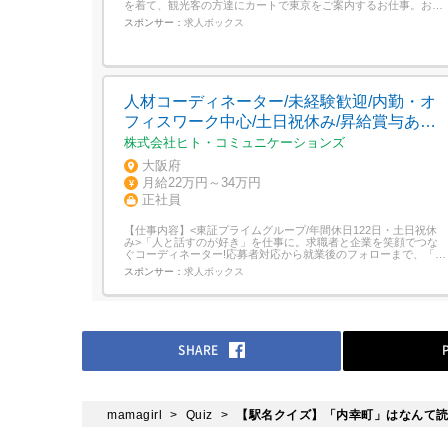
を着て、観光客の方達にカートで東京をご案内するお仕事。お客
様の9割は、海外からの観光客。一緒に楽しみながらガイドして
スポンサー：
求人ボックス
ほしい!YOU“Welcome to Street Kart! Do you have...
人材コーディネーター/未経験歓迎/内勤・オ
フィスワーク中心/土日祝休み/昇給賞与あり/
年休122日
株式会社ヒト・コミュニケーションズ
大阪府
月給22万円～34万円
正社員
【仕事内容】<東証プライムグループ/年間休日122日・土日祝休
み>「人と話すのが好き」を仕事に。求職者と企業を笑顔でつな
ぐコーディネーター!応募者対応から就業後のフォローまで、「あ
りがとう」がやりがいにつながる人材コーディネーターです。 人
スポンサー：
求人ボックス
と企業をつなぐ仕事 未経験歓迎!専門知識や業務の流れは入社後
に丁寧にお教えします 月給22万円〜+賞与年2回+残業代1分単位
で全額支給...
SHARE
mamagirl
Quiz
【駅名クイズ】「内幸町」はなんて