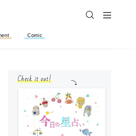
ment
Comic
Check it out!
モ
方
ー