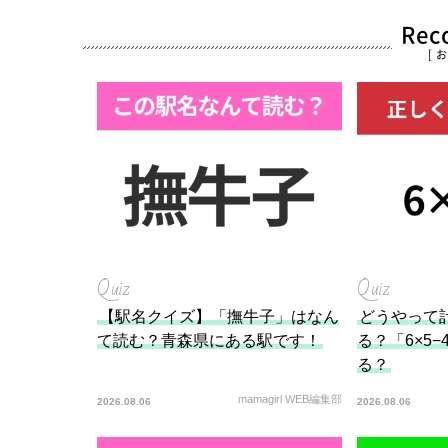
Re
[ 
Quiz
Quiz
【駅名クイズ】「撫牛子」はなん
どうやって
て読む？青森県にある駅です！
る？「6×5
る？
mamagirl WEB編集部
2026.08.06
2026.08.06