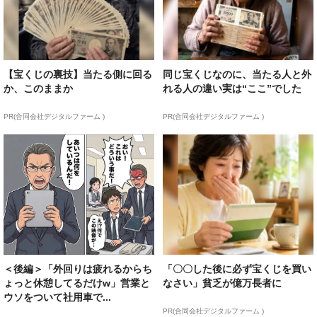
【宝くじの裏技】当たる側に回る
同じ宝くじなのに、当たる人と外
か、このままか
れる人の違い実は“ここ”でした
PR(合同会社デジタルファーム )
PR(合同会社デジタルファーム )
＜後編＞「外回りは疲れるからち
「〇〇した後に必ず宝くじを買い
ょっと休憩してるだけw」営業と
なさい」貧乏が億万長者に
ウソをついて社用車で...
PR(合同会社デジタルファーム )