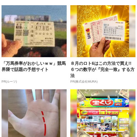
「万馬券率がおかしいｗｗ」競馬
８月のロト6はこの方法で買え!!
界隈で話題の予想サイト
６つの数字が『完全一致』する方
法
PR(ルーツ)
PR(株式会社MURA)