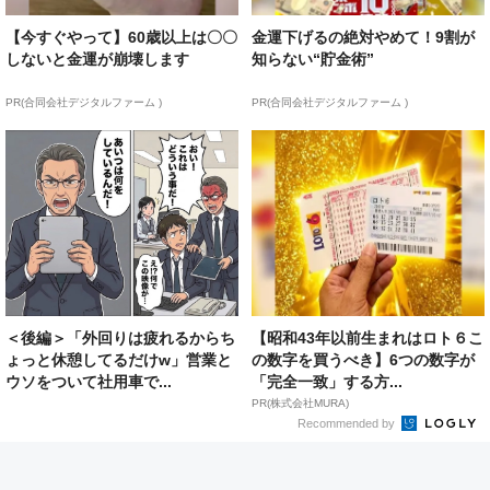
【今すぐやって】60歳以上は〇〇
金運下げるの絶対やめて！9割が
しないと金運が崩壊します
知らない“貯金術”
PR(合同会社デジタルファーム )
PR(合同会社デジタルファーム )
＜後編＞「外回りは疲れるからち
【昭和43年以前生まれはロト６こ
ょっと休憩してるだけw」営業と
の数字を買うべき】6つの数字が
ウソをついて社用車で...
「完全一致」する方...
PR(株式会社MURA)
Recommended by